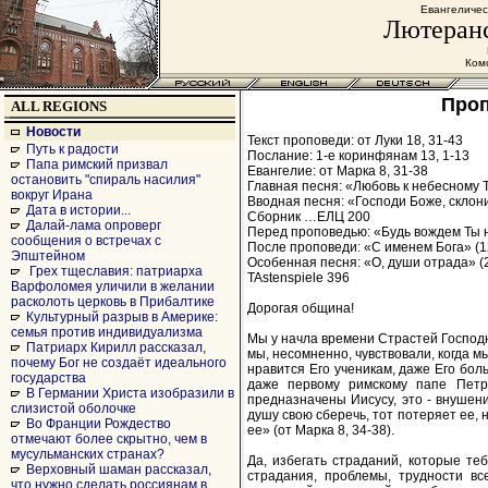
Евангеличес
Лютеранс
Комс
Проп
ALL REGIONS
Новости
Текст проповеди: от Луки 18, 31-43
Путь к радости
Послание: 1-е коринфянам 13, 1-13
Папа римский призвал
Евангелие: от Марка 8, 31-38
остановить "спираль насилия"
Главная песня: «Любовь к небесному Т
вокруг Ирана
Вводная песня: «Господи Боже, склон
Дата в истории...
Cборник …ЕЛЦ 200
Далай-лама опроверг
Перед проповедью: «Будь вождем Ты н
сообщения о встречах с
После проповеди: «С именем Бога» (12
Эпштейном
Особенная песня: «О, души отрада» (
Грех тщеславия: патриарха
TAstenspiele 396
Варфоломея уличили в желании
расколоть церковь в Прибалтике
Дорогая община!
Культурный разрыв в Америке:
семья против индивидуализма
Мы у начла времени Страстей Господ
Патриарх Кирилл рассказал,
мы, несомненно, чувствовали, когда м
почему Бог не создаёт идеального
нравится Его ученикам, даже Его боль
государства
даже первому римскому папе Петру
В Германии Христа изобразили в
предназначены Иисусу, это - внушени
слизистой оболочке
душу свою сберечь, тот потеряет ее, 
Во Франции Рождество
ее» (от Марка 8, 34-38).
отмечают более скрытно, чем в
мусульманских странах?
Да, избегать страданий, которые теб
Верховный шаман рассказал,
страдания, проблемы, трудности вс
что нужно сделать россиянам в