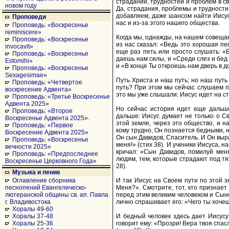
страданий, трудностей и проблем в с
новом году
Да, страдания, проблемы и трудности
добавляем, даже шансом найти Иисуса
Проповеди
нас и из-за этого нашего общества.
Проповедь: «Воскресенье
reminiscere»
Когда мы, однажды, на нашем совещан
Проповедь: «Воскресенье
из нас сказал: «Ведь это хорошая пе
invocavit»
еще раз петь или просто слушать: «
Проповедь: «Воскресенье
даешь нам силы, и «Среди слез и бед п
Estomihi»
и «В конце Ты откроешь нам дверь в до
Проповедь: «Воскресенье
Sexagesimae»
Путь Христа и наш путь; но наш путь
Проповедь: «Четвертое
путь? При этом мы сейчас слушаем пе
воскресение Адвента»
это мы уже слышали: Иисус идет на стр
Проповедь: «Третье Воскресенье
Адвента 2025»
Но сейчас история идет еще дальше:
Проповедь: «Второе
дальше: Иисус думает не только о С
Воскресенье Адвента 2025».
этой земле, через это общество, и н
Проповедь: «Первое
кому трудно, Он познается бедными, н
Воскресение Адвента 2025»
Он сын Давидов, Спаситель. И Он выр
Проповедь: «Воскресенье
меня!» (стих 38). И ученики Иисуса, 
вечности 2025»
кричал: «Сын Давидов, помилуй меня
Проповедь: «Предпоследнее
людям, тем, которые страдают под т
Воскресенье Церковного Года»
28).
Музыка и пение
И так Иисус на Своем пути по этой 
Оглавление сборника
Меня?». Смотрите, тот, кто признает
песнопений Евангелическо-
перед этим великим человеком и Сыно
лютеранской общины св. ап. Павла
лично спрашивает его: «Чего ты хочеш
г. Владивостока
Хоралы 49-60
И бедный человек здесь дает Иисусу
Хоралы 37-48
говорит ему: «Прозри! Вера твоя спас
Хоралы 25-36