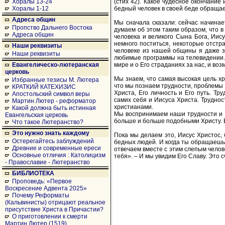
(стих 42). Какое чудесное окончание 
Хоралы 13-24
бедный человек в своей беде обращает
Хоралы 1-12
Адреса общин
Мы сначала сказали: сейчас начина
Пропство Дальнего Востока
думаем об этом таким образом, что в
Адреса общин
человека и великого Сына Бога, Иис
немного поститься, некоторые отстр
Наши реквизиты
человеке из нашей общины я даже зн
Наши реквизиты
любимые программы на телевидении. 
мире и о Его страданиях за нас, и воз
Евангелическо-лютеранская
церковь
Мы знаем, что самая высокая цель хр
Избранные тезисы М. Лютера
что мы познаем трудности, проблемы 
КРАТКИЙ КАТЕХИЗИС
Христа, Его личность и Его путь. Т
Апостольский символ веры
самих себя и Иисуса Христа. Труднос
Мартин Лютер - реформатор
христианами.
Какой должна быть истинная
Мы воспринимаем наши трудности и п
Евангельская церковь
больше и больше подобными Христу. В
Что такое Лютеранство?
Это нужно знать каждому
Пока мы делаем это, Иисус Христос,
Остерегайтесь заблуждений
бедных людей. И когда ты обращаешьс
Древние и современные ереси
отвечаем вместе с этим слепым челове
Основные отличия : Католицизм
тебя». – И мы увидим Его Славу. Это с
- Православие - Лютеранство
БИБЛИОТЕКА
Проповедь: «Первое
Воскресение Адвента 2025»
Почему Реформаты
(Кальвинисты) отрицают реальное
присутствие Христа в Причастии?
О приготовлении к смерти
Мартин Лютер (1519)