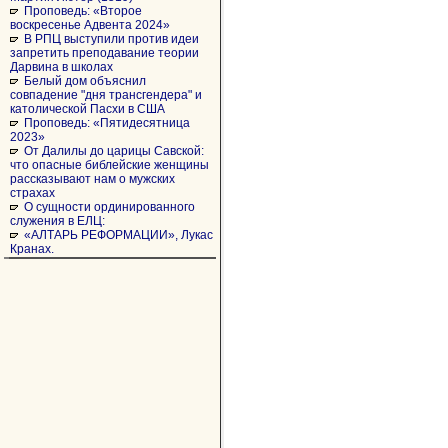
Проповедь: «Второе
воскресенье Адвента 2024»
В РПЦ выступили против идеи
запретить преподавание теории
Дарвина в школах
Белый дом объяснил
совпадение "дня трансгендера" и
католической Пасхи в США
Проповедь: «Пятидесятница
2023»
От Далилы до царицы Савской:
что опасные библейские женщины
рассказывают нам о мужских
страхах
О сущности ординированного
служения в ЕЛЦ:
«АЛТАРЬ РЕФОРМАЦИИ», Лукас
Кранах.