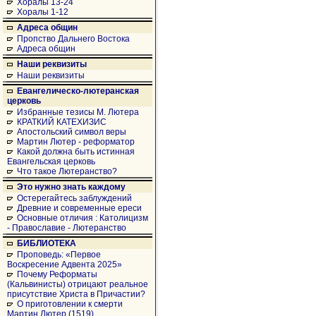
Хоралы 13-24
Хоралы 1-12
Адреса общин
Пропство Дальнего Востока
Адреса общин
Наши реквизиты
Наши реквизиты
Евангелическо-лютеранская
церковь
Избранные тезисы М. Лютера
КРАТКИЙ КАТЕХИЗИС
Апостольский символ веры
Мартин Лютер - реформатор
Какой должна быть истинная
Евангельская церковь
Что такое Лютеранство?
Это нужно знать каждому
Остерегайтесь заблуждений
Древние и современные ереси
Основные отличия : Католицизм
- Православие - Лютеранство
БИБЛИОТЕКА
Проповедь: «Первое
Воскресение Адвента 2025»
Почему Реформаты
(Кальвинисты) отрицают реальное
присутствие Христа в Причастии?
О приготовлении к смерти
Мартин Лютер (1519)