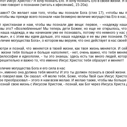
этот Иисус Христос? Я хочу познать Его. Я хочу познать Его в своей жизни. Я
тоже говорит о познании (читать к эфесянам1, 15-20а).
авел? Он желает нам того, чтобы мы познали Бога (стих 17), «чтобы мы по
и чтобы мы прежде всего познали «как безмерно величие могущества Его в нас
т христианам и нам, чтобы мы познали две вещи: первое, - «надежду наш
вы это? «Возлюбленные! Мы теперь дети Божии; но еще не открылось, что б
то наша надежда, и мы начинаем уже ее познавать, потому что немного у нас 
жьи», и с этим мы идем дальше, это наша надежда и ее мы уже познаем. По
ичие могущества Бога», о котором мы веруем, что оно действует в нас своей с
отри и познай, что меняется в твоей жизни, как твоя жизнь меняется. И сей
 жизни тебя больше и больше наполняет, - нет, очень важно, что тебя меняе
лософии и идеологии, - ты это знаешь: здесь есть так много людей, котор
а решительно и важно то, что именно Иисус Христос тебя образует и меняет!
еличие могущества Бога и его сила в нас
е», именно она должна тебя менять! И это ты должен познать в своей жизни.
аз говорил вам. Он сказал: «Я молю тебя, Боже, чтобы Твой сын Иисус Хрис
ее преобразовал – этого я нам всем желаю. И желаю также, чтобы мы больше 
познай свою жизнь с Иисусом Христом, - познай, как Бог через Иисуса Христа 