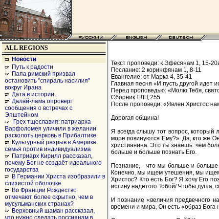
ALL REGIONS
Новости
Текст проповеди: к Эфесянам 1, 15-20
Путь к радости
Послание: 2 коринфянам 1, 8-11
Папа римский призвал
Евангелие: от Марка 4, 35-41
остановить "спираль насилия"
Главная песня «И пусть другой идет и
вокруг Ирана
Перед проповедью: «Молю Тебя, свято
Дата в истории...
Сборник ЕЛЦ 255
Далай-лама опроверг
После проповеди: «Явлен Христос нам»
сообщения о встречах с
Эпштейном
Дорогая община!
Грех тщеславия: патриарха
Варфоломея уличили в желании
Я всегда слышу тот вопрос, который л
расколоть церковь в Прибалтике
море повинуются Ему?». Да, кто же Он
Культурный разрыв в Америке:
христианина. Это ты знаешь: чем бол
семья против индивидуализма
больше и больше познать Его.
Патриарх Кирилл рассказал,
почему Бог не создаёт идеального
Познание, - что мы больше и больше 
государства
Конечно, мы ищем утешения, мы ищем 
В Германии Христа изобразили в
Христос? Кто есть Бог? Я хочу Его п
слизистой оболочке
истину надетого Тобой/ Чтобы душа, 
Во Франции Рождество
отмечают более скрытно, чем в
И познание «величия предвечного нач
мусульманских странах?
времени и мира, Он есть «образ Бога 
Верховный шаман рассказал,
что нужно сделать россиянам в