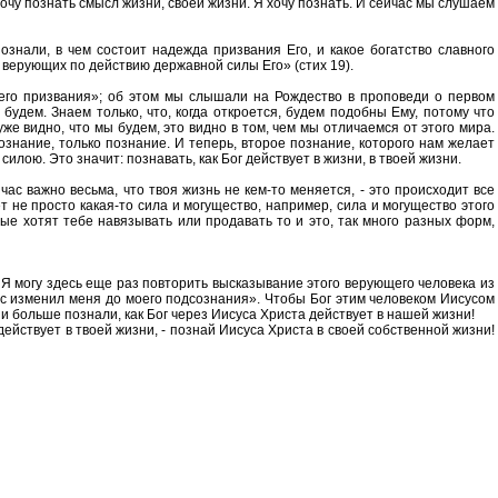
 хочу познать смысл жизни, своей жизни. Я хочу познать. И сейчас мы слушаем
знали, в чем состоит надежда призвания Его, и какое богатство славного
, верующих по действию державной силы Его» (стих 19).
его призвания»; об этом мы слышали на Рождество в проповеди о первом
удем. Знаем только, что, когда откроется, будем подобны Ему, потому что
уже видно, что мы будем, это видно в том, чем мы отличаемся от этого мира.
знание, только познание. И теперь, второе познание, которого нам желает
илою. Это значит: познавать, как Бог действует в жизни, в твоей жизни.
час важно весьма, что твоя жизнь не кем-то меняется, - это происходит все
т не просто какая-то сила и могущество, например, сила и могущество этого
ые хотят тебе навязывать или продавать то и это, так много разных форм,
 Я могу здесь еще раз повторить высказывание этого верующего человека из
тос изменил меня до моего подсознания». Чтобы Бог этим человеком Иисусом
и больше познали, как Бог через Иисуса Христа действует в нашей жизни!
действует в твоей жизни, - познай Иисуса Христа в своей собственной жизни!