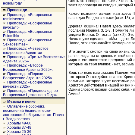
Опять этот вопрос: кто Сей? Кто есть 
новом году
текст проповеди на сегодня, который 
Проповеди
Какого познания желает нам здесь П
Проповедь: «Воскресенье
наследия Его для святых» (стих 18), 
reminiscere»
Проповедь: «Воскресенье
Дорогая община! Павел здесь желае
invocavit»
послании Иоанна 3, 1-3. Помните ли 
Проповедь: «Воскресенье
увидим Его, как Он есть» (стих 2). Э
Estomihi»
Начало уже сделано – «Мы – дети Бо
Проповедь: «Воскресенье
Павел, это: «познавайте безмерное вел
Sexagesimae»
Проповедь: «Четвертое
Это значит: смотри на свою жизнь, см
воскресение Адвента»
равно, когда ты стареешь и твой опыт
Проповедь: «Третье Воскресенье
мира и его множество предложений фи
Адвента 2025»
которые на тебя влияют, - нет, весьм
Проповедь: «Второе
Воскресенье Адвента 2025».
Ведь так ясно нам сказано Павлом: «в
Проповедь: «Первое
, которою Он воздействовал во Христ
Воскресение Адвента 2025»
политики, которое я уже несколько р
Проповедь: «Воскресенье
Христом действовал в нашей жизни и 
вечности 2025»
Одним словом: познай самого себя, - 
Проповедь: «Предпоследнее
Аминь!
Воскресенье Церковного Года»
Музыка и пение
Оглавление сборника
песнопений Евангелическо-
лютеранской общины св. ап. Павла
г. Владивостока
Хоралы 49-60
Хоралы 37-48
Хоралы 25-36