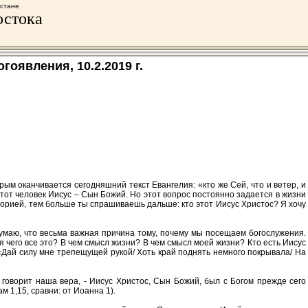
хстане
остока
оявления, 10.2.2019 г.
орым оканчивается сегодняшний текст Евангелия: «кто же Сей, что и ветер, и
этот человек Иисус – Сын Божий. Но этот вопрос постоянно задается в жизни
торией, тем больше ты спрашиваешь дальше: кто этот Иисус Христос? Я хочу
я думаю, что весьма важная причина тому, почему мы посещаем богослужения.
 чего все это? В чем смысл жизни? В чем смысл моей жизни? Кто есть Иисус
: «Дай силу мне трепещущей рукой/ Хоть край поднять немного покрывала/ На
 говорит наша вера, - Иисус Христос, Сын Божий, был с Богом прежде сего
 1,15, сравни: от Иоанна 1).