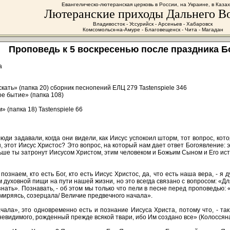
Евангелическо-лютеранская церковь в России, на Украине, в Каза
Лютеранские приходы Дальнего В
Владивосток - Уссурийск - Арсеньев - Хабаровск
Комсомольск-на-Амуре - Благовещенск - Чита - Магадан
Проповедь к 5 воскресенью после праздника Бог
а
скать» (папка 20) сборник песнопений ЕЛЦ 279 Tastenspiele 346
е бытие» (папка 108)
 (папка 18) Tastenspiele 66
юди задавали, когда они видели, как Иисус успокоил шторм, тот вопрос, кот
, этот Иисус Христос? Это вопрос, на который нам дает ответ Богоявление: 
ьше ты затронут Иисусом Христом, этим человеком и Божьим Сыном и Его ис
познаем, кто есть Бог, кто есть Иисус Христос, да, что есть наша вера, - 
духовной пищи на пути нашей жизни, но это всегда связано с вопросом: «Для
ознать». Познавать, - об этом мы только что пели в песне перед проповедью
смиряясь, созерцала/ Величие предвечного начала».
ала», это одновременно есть и познание Иисуса Христа, потому что, - так
невидимого, рожденный прежде всякой твари, ибо Им создано все» (Колоссянам