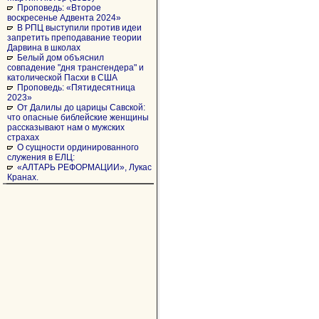
Проповедь: «Второе
воскресенье Адвента 2024»
В РПЦ выступили против идеи
запретить преподавание теории
Дарвина в школах
Белый дом объяснил
совпадение "дня трансгендера" и
католической Пасхи в США
Проповедь: «Пятидесятница
2023»
От Далилы до царицы Савской:
что опасные библейские женщины
рассказывают нам о мужских
страхах
О сущности ординированного
служения в ЕЛЦ:
«АЛТАРЬ РЕФОРМАЦИИ», Лукас
Кранах.