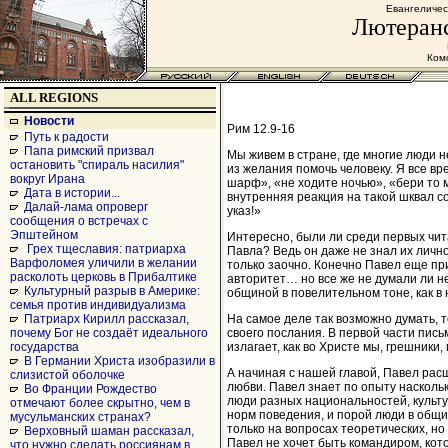
Евангеличес
Лютеранс
Комс
ALL REGIONS
Новости
Рим 12.9-16
Путь к радости
Папа римский призвал
Мы живем в стране, где многие люди 
остановить "спираль насилия"
из желания помочь человеку. Я все вр
вокруг Ирана
шарф», «не ходите ночью», «бери то ма
Дата в истории...
внутренняя реакция на такой шквал с
Далай-лама опроверг
указ!»
сообщения о встречах с
Эпштейном
Интересно, были ли среди первых чит
Грех тщеславия: патриарха
Павла? Ведь он даже не знал их личн
Варфоломея уличили в желании
только заочно. Конечно Павел еще пр
расколоть церковь в Прибалтике
авторитет… но все же не думали ли не
Культурный разрыв в Америке:
общиной в повелительном тоне, как в
семья против индивидуализма
На самое деле так возможно думать, т
Патриарх Кирилл рассказал,
своего послания. В первой части пис
почему Бог не создаёт идеального
излагает, как во Христе мы, грешники
государства
В Германии Христа изобразили в
А начиная с нашей главой, Павел рас
слизистой оболочке
любви. Павел знает по опыту наскольк
Во Франции Рождество
люди разных национальностей, культу
отмечают более скрытно, чем в
норм поведения, и порой люди в общи
мусульманских странах?
только на вопросах теоретических, н
Верховный шаман рассказал,
Павел не хочет быть командиром, кот
что нужно сделать россиянам в