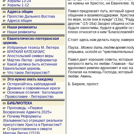
Хоралы 13-24
не нужны ни Христос, ни Евангелие. Х
Хоралы 1-12
Павел предлагает путь, который однов
Адреса общин
общении и взаимоподдержки. Христиан
Пропство Дальнего Востока
по вере, если они в нужде” (13а); “Рад
Адреса общин
другом.” (15-16а) Заодно община оста
Наши реквизиты
будьте заносчивы, будьте в дружбе со 
плохо относится к ним “Благословляйте
Наши реквизиты
Евангелическо-лютеранская
Стоит здесь нам делать паузу, наверно
церковь
Пауза...Можно дать людям время под
Избранные тезисы М. Лютера
отрывка, исходя из “чувствительны
КРАТКИЙ КАТЕХИЗИС
Апостольский символ веры
Павел дает хорошие советы, которые 
Мартин Лютер - реформатор
непросто жить по любви. Главная - бы
Какой должна быть истинная
вдохновил римлян вдохновят и нас на 
Евангельская церковь
Полагая на помощь Господа, который 
Что такое Лютеранство?
любви. Аминь.
Это нужно знать каждому
Б. Бюркле, пропст
Остерегайтесь заблуждений
Древние и современные ереси
Основные отличия : Католицизм
- Православие - Лютеранство
БИБЛИОТЕКА
Проповедь: «Первое
Воскресение Адвента 2025»
Почему Реформаты
(Кальвинисты) отрицают реальное
присутствие Христа в Причастии?
О приготовлении к смерти
Мартин Лютер (1519)