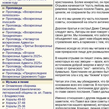
христианина. Более конкретно, он пр
новом году
Отрывок начинается “пусть любовь ва
Проповеди
римляне правильно поняли Павла, даже
Проповедь: «Воскресенье
ценили, не сохранили бы это послание
reminiscere»
А за что мы ценим эту часть послани
Проповедь: «Воскресенье
советы, основанной на опыте антично
invocavit»
Проповедь: «Воскресенье
Дорогие братья и сестры! Даже Священ
Estomihi»
следует жить. Авторы ее книг говорят
Проповедь: «Воскресенье
своих детях. Мы понимаем, что забот
Sexagesimae»
объединяет нас, дает нам общую вер
Проповедь: «Четвертое
стремление жить в гармонии с тем, чт
воскресение Адвента»
Проповедь: «Третье Воскресенье
Именно исходя из этого мы читаем и 
Адвента 2025»
нам прекрасное пище для размышлен
Проповедь: «Второе
Воскресенье Адвента 2025».
В нашем отрывке он пишет очень эмоц
Проповедь: «Первое
некоторых из нас эмоции — враги, кот
Воскресение Адвента 2025»
источником доброй энергии и могут по
Проповедь: «Воскресенье
слово от греческого “зео” - кипятить. 
вечности 2025»
буквально. Христианин не должен быт
Проповедь: «Предпоследнее
неприятие зла к злу, мы “бежим” в п
Воскресенье Церковного Года»
Читая эти стих, мы убеждаемся, что б
Музыка и пение
основании всех его советов. В постро
Оглавление сборника
любвеобилные, почтением друг друга 
песнопений Евангелическо-
го главе своего послания, Павел дал
лютеранской общины св. ап. Павла
г. Владивостока
Именно отношения с другим людьми в
Хоралы 49-60
заметили, что Павел все свои советы 
Хоралы 37-48
моралистов нашего времени), которые
Хоралы 25-36
добродетелям. Конечно, личная ответс