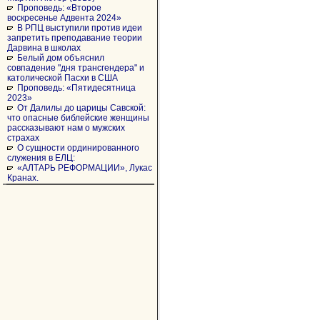
Проповедь: «Второе
воскресенье Адвента 2024»
В РПЦ выступили против идеи
запретить преподавание теории
Дарвина в школах
Белый дом объяснил
совпадение "дня трансгендера" и
католической Пасхи в США
Проповедь: «Пятидесятница
2023»
От Далилы до царицы Савской:
что опасные библейские женщины
рассказывают нам о мужских
страхах
О сущности ординированного
служения в ЕЛЦ:
«АЛТАРЬ РЕФОРМАЦИИ», Лукас
Кранах.