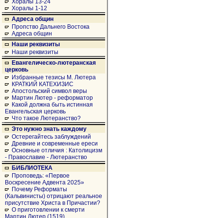
Хоралы 13-24
Хоралы 1-12
Адреса общин
Пропство Дальнего Востока
Адреса общин
Наши реквизиты
Наши реквизиты
Евангелическо-лютеранская
церковь
Избранные тезисы М. Лютера
КРАТКИЙ КАТЕХИЗИС
Апостольский символ веры
Мартин Лютер - реформатор
Какой должна быть истинная
Евангельская церковь
Что такое Лютеранство?
Это нужно знать каждому
Остерегайтесь заблуждений
Древние и современные ереси
Основные отличия : Католицизм
- Православие - Лютеранство
БИБЛИОТЕКА
Проповедь: «Первое
Воскресение Адвента 2025»
Почему Реформаты
(Кальвинисты) отрицают реальное
присутствие Христа в Причастии?
О приготовлении к смерти
Мартин Лютер (1519)