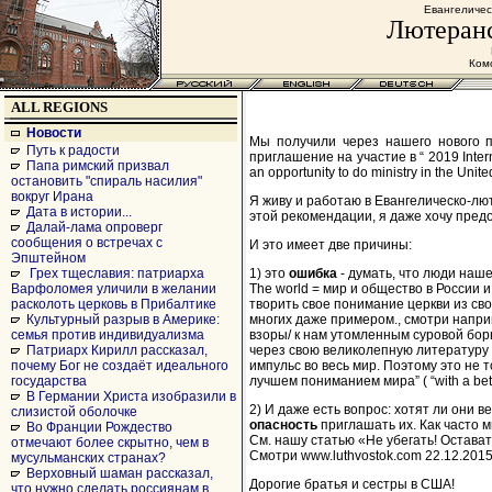
Евангеличес
Лютеранс
Комс
ALL REGIONS
Новости
Мы получили через нашего нового пр
Путь к радости
приглашение на участие в “ 2019 Intern
Папа римский призвал
an opportunity to do ministry in the Unit
остановить "спираль насилия"
вокруг Ирана
Я живу и работаю в Евангелическо-лют
Дата в истории...
этой рекомендации, я даже хочу предо
Далай-лама опроверг
сообщения о встречах с
И это имеет две причины:
Эпштейном
1) это
ошибка
- думать, что люди нашей
Грех тщеславия: патриарха
The world = мир и общество в России 
Варфоломея уличили в желании
творить свое понимание церкви из свое
расколоть церковь в Прибалтике
многих даже примером., смотри напри
Культурный разрыв в Америке:
взоры/ к нам утомленным суровой борь
семья против индивидуализма
через свою великолепную литературу 
Патриарх Кирилл рассказал,
импульс во весь мир. Поэтому это не 
почему Бог не создаёт идеального
лучшем пониманием мира” ( “with a bette
государства
В Германии Христа изобразили в
2) И даже есть вопрос: хотят ли они в
слизистой оболочке
опасность
приглашать их. Как часто м
Во Франции Рождество
См. нашу статью «Не убегать! Оставатьс
отмечают более скрытно, чем в
Смотри www.luthvostok.com 22.12.2015 
мусульманских странах?
Верховный шаман рассказал,
Дорогие братья и сестры в США!
что нужно сделать россиянам в