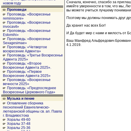
Сначала, конечно, спасибо за пригла
новом году
имейте уверенности в том, что мы, Л
Проповеди
вы можете учиться лучшему пониманию
Проповедь: «Воскресенье
Поэтому мы должны понимать друг дру
reminiscere»
Проповедь: «Воскресенье
Да хранит нас всех Бог!
invocavit»
Проповедь: «Воскресенье
И Да будет мир с нами и милость от Б
Estomihi»
Проповедь: «Воскресенье
Ваш Манфред Альфредович Брокманн,
Sexagesimae»
4.1.2019.
Проповедь: «Четвертое
воскресение Адвента»
Проповедь: «Третье Воскресенье
Адвента 2025»
Проповедь: «Второе
Воскресенье Адвента 2025».
Проповедь: «Первое
Воскресение Адвента 2025»
Проповедь: «Воскресенье
вечности 2025»
Проповедь: «Предпоследнее
Воскресенье Церковного Года»
Музыка и пение
Оглавление сборника
песнопений Евангелическо-
лютеранской общины св. ап. Павла
г. Владивостока
Хоралы 49-60
Хоралы 37-48
Хоралы 25-36