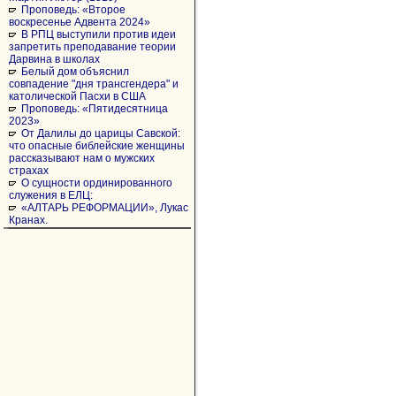
Проповедь: «Второе
воскресенье Адвента 2024»
В РПЦ выступили против идеи
запретить преподавание теории
Дарвина в школах
Белый дом объяснил
совпадение "дня трансгендера" и
католической Пасхи в США
Проповедь: «Пятидесятница
2023»
От Далилы до царицы Савской:
что опасные библейские женщины
рассказывают нам о мужских
страхах
О сущности ординированного
служения в ЕЛЦ:
«АЛТАРЬ РЕФОРМАЦИИ», Лукас
Кранах.