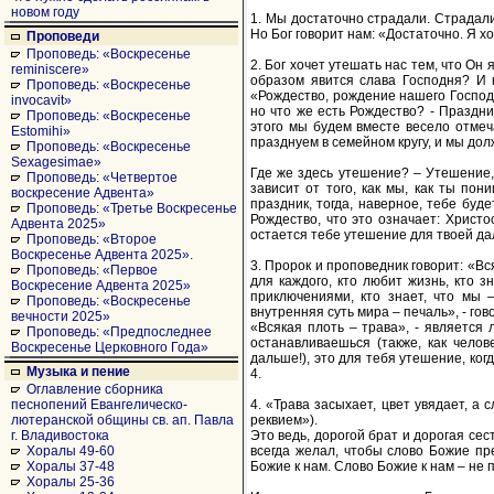
новом году
1. Мы достаточно страдали. Страда
Но Бог говорит нам: «Достаточно. Я х
Проповеди
Проповедь: «Воскресенье
2. Бог хочет утешать нас тем, что Он 
reminiscere»
образом явится слава Господня? И 
Проповедь: «Воскресенье
«Рождество, рождение нашего Господа
invocavit»
но что же есть Рождество? - Праздн
Проповедь: «Воскресенье
этого мы будем вместе весело отмеч
Estomihi»
празднуем в семейном кругу, и мы до
Проповедь: «Воскресенье
Sexagesimae»
Где же здесь утешение? – Утешение,
Проповедь: «Четвертое
зависит от того, как мы, как ты по
воскресение Адвента»
праздник, тогда, наверное, тебе бу
Проповедь: «Третье Воскресенье
Рождество, что это означает: Христо
Адвента 2025»
остается тебе утешение для твоей да
Проповедь: «Второе
Воскресенье Адвента 2025».
3. Пророк и проповедник говорит: «Вс
Проповедь: «Первое
для каждого, кто любит жизнь, кто 
Воскресение Адвента 2025»
приключениями, кто знает, что мы 
Проповедь: «Воскресенье
внутренняя суть мира – печаль», - го
вечности 2025»
«Всякая плоть – трава», - является
Проповедь: «Предпоследнее
останавливаешься (также, как чело
Воскресенье Церковного Года»
дальше!), это для тебя утешение, ког
Музыка и пение
4.
Оглавление сборника
4. «Трава засыхает, цвет увядает, а
песнопений Евангелическо-
реквием»).
лютеранской общины св. ап. Павла
Это ведь, дорогой брат и дорогая сес
г. Владивостока
всегда желал, чтобы слово Божие пре
Хоралы 49-60
Божие к нам. Слово Божие к нам – не 
Хоралы 37-48
Хоралы 25-36