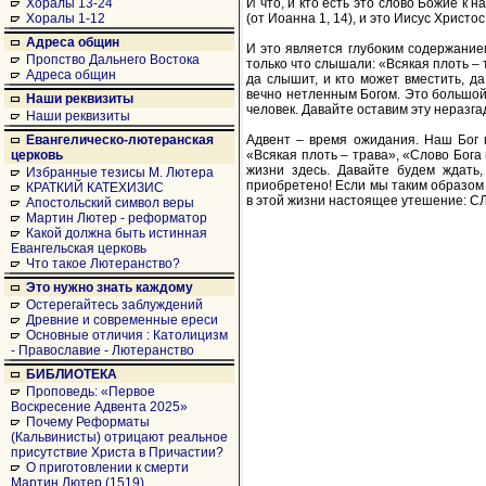
И что, и кто есть это слово Божие к
Хоралы 13-24
(от Иоанна 1, 14), и это Иисус Христо
Хоралы 1-12
Адреса общин
И это является глубоким содержание
Пропство Дальнего Востока
только что слышали: «Всякая плоть – 
Адреса общин
да слышит, и кто может вместить, да
вечно нетленным Богом. Это большой 
Наши реквизиты
человек. Давайте оставим эту неразга
Наши реквизиты
Адвент – время ожидания. Наш Бог 
Евангелическо-лютеранская
«Всякая плоть – трава», «Слово Бога
церковь
жизни здесь. Давайте будем ждать
Избранные тезисы М. Лютера
приобретено! Если мы таким образом 
КРАТКИЙ КАТЕХИЗИС
в этой жизни настоящее утешение:
Апостольский символ веры
Мартин Лютер - реформатор
Какой должна быть истинная
Евангельская церковь
Что такое Лютеранство?
Это нужно знать каждому
Остерегайтесь заблуждений
Древние и современные ереси
Основные отличия : Католицизм
- Православие - Лютеранство
БИБЛИОТЕКА
Проповедь: «Первое
Воскресение Адвента 2025»
Почему Реформаты
(Кальвинисты) отрицают реальное
присутствие Христа в Причастии?
О приготовлении к смерти
Мартин Лютер (1519)