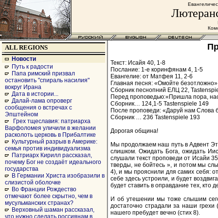
Евангеличес
Лютеранс
Комс
Пр
ALL REGIONS
Новости
Текст: Исайя 40, 1-8
Путь к радости
Послание: 1-е коринфянам 4, 1-5
Папа римский призвал
Евангелие: от Матфея 11, 2-6
остановить "спираль насилия"
Главная песня: «Омойте безотложно» 
вокруг Ирана
Сборник песнопний ЕЛЦ 22, Tastenspie
Дата в истории...
Перед проповедью:«Пришла пора, нас
Далай-лама опроверг
Сборник… 124,1-5 Tastenspiele 149
сообщения о встречах с
После проповеди: «Даруй нам Слова бл
Эпштейном
Сборник … 236 Tastenspiele 193
Грех тщеславия: патриарха
Варфоломея уличили в желании
Дорогая община!
расколоть церковь в Прибалтике
Культурный разрыв в Америке:
Мы продолжаем наш путь в Адвент Это
семья против индивидуализма
слишком. Ожидать Бога, ожидать Иис
Патриарх Кирилл рассказал,
слушали текст проповеди от Исайи 35
почему Бог не создаёт идеального
тверды, не бойтесь », и потом мы сл
государства
4), и мы прояснили для самих себя: о
В Германии Христа изобразили в
себе здесь устроили, и будет воздвига
слизистой оболочке
будет ставить в оправдание тех, кто д
Во Франции Рождество
отмечают более скрытно, чем в
И об утешении мы тоже слышим сегод
мусульманских странах?
достаточно страдали за наши грехи (с
Верховный шаман рассказал,
нашего пребудет вечно (стих 8).
что нужно сделать россиянам в