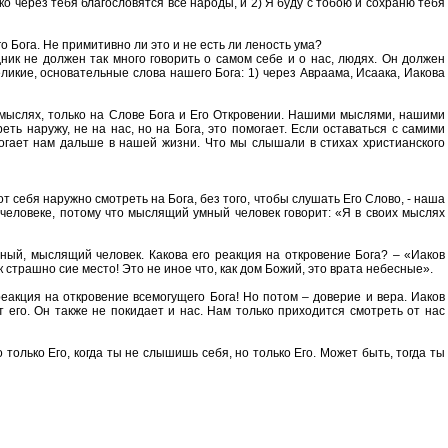
ко через тебя благословятся все народы, и 2) Я буду с тобою и сохраню тебя
го Бога. Не примитивно ли это и не есть ли леность ума?
дник не должен так много говорить о самом себе и о нас, людях. Он должен
еликие, основательные слова нашего Бога: 1) через Авраама, Исаака, Иакова
 мыслях, только на Слове Бога и Его Откровении. Нашими мыслями, нашими
ть наружу, не на нас, но на Бога, это помогает. Если оставаться с самими
могает нам дальше в нашей жизни. Что мы слышали в стихах христианского
 от себя наружно смотреть на Бога, без того, чтобы слушать Его Слово, - наша
человеке, потому что мыслящий умный человек говорит: «Я в своих мыслях
мный, мыслящий человек. Какова его реакция на откровение Бога? – «Иаков
ак страшно сие место! Это не иное что, как дом Божий, это врата небесные».
реакция на откровение всемогущего Бога! Но потом – доверие и вера. Иаков
т его. Он также не покидает и нас. Нам только приходится смотреть от нас
 только Его, когда ты не слышишь себя, но только Его. Может быть, тогда ты