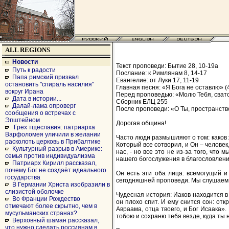
ALL REGIONS
Новости
Текст проповеди: Бытие 28, 10-19а
Путь к радости
Послание: к Римлянам 8, 14-17
Папа римский призвал
Евангелие: от Луки 17, 11-19
остановить "спираль насилия"
Главная песня: «Я Бога не оставлю» (
вокруг Ирана
Перед проповедью: «Молю Тебя, свато
Дата в истории...
Сборник ЕЛЦ 255
Далай-лама опроверг
После проповеди: «О Ты, пространств
сообщения о встречах с
Эпштейном
Дорогая община!
Грех тщеславия: патриарха
Варфоломея уличили в желании
Часто люди размышляют о том: каков же
расколоть церковь в Прибалтике
Который все сотворил, и Он – человек
Культурный разрыв в Америке:
нас, - но все это не из-за того, что
семья против индивидуализма
нашего богослужения в благословлени
Патриарх Кирилл рассказал,
почему Бог не создаёт идеального
Он есть эти оба лица: всемогущий и
государства
сегодняшней проповеди. Мы слушаем с
В Германии Христа изобразили в
слизистой оболочке
Чудесная история: Иаков находится в 
Во Франции Рождество
он плохо спит. И ему снится сон: отк
отмечают более скрытно, чем в
Авраама, отца твоего, и Бог Исаака»
мусульманских странах?
тобою и сохраню тебя везде, куда ты
Верховный шаман рассказал,
что нужно сделать россиянам в