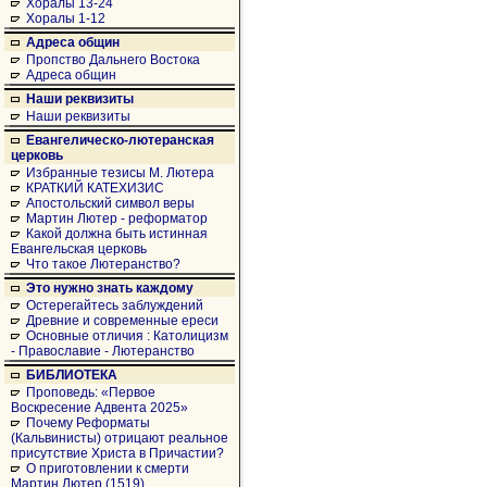
Хоралы 13-24
Хоралы 1-12
Адреса общин
Пропство Дальнего Востока
Адреса общин
Наши реквизиты
Наши реквизиты
Евангелическо-лютеранская
церковь
Избранные тезисы М. Лютера
КРАТКИЙ КАТЕХИЗИС
Апостольский символ веры
Мартин Лютер - реформатор
Какой должна быть истинная
Евангельская церковь
Что такое Лютеранство?
Это нужно знать каждому
Остерегайтесь заблуждений
Древние и современные ереси
Основные отличия : Католицизм
- Православие - Лютеранство
БИБЛИОТЕКА
Проповедь: «Первое
Воскресение Адвента 2025»
Почему Реформаты
(Кальвинисты) отрицают реальное
присутствие Христа в Причастии?
О приготовлении к смерти
Мартин Лютер (1519)