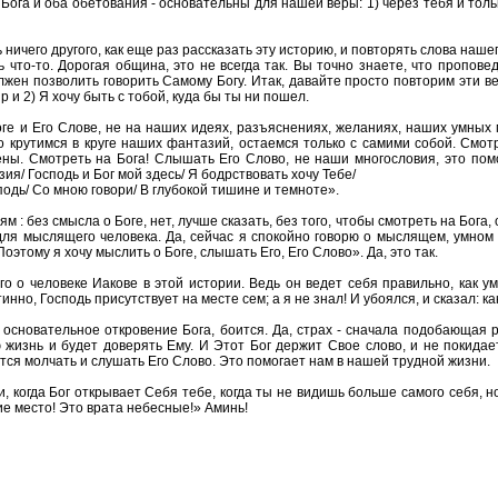
Бога и оба обетования - основательны для нашей веры: 1) через тебя и толь
 ничего другого, как еще раз рассказать эту историю, и повторять слова наше
что-то. Дорогая община, это не всегда так. Вы точно знаете, что пропове
олжен позволить говорить Самому Богу. Итак, давайте просто повторим эти в
 и 2) Я хочу быть с тобой, куда бы ты ни пошел.
оге и Его Слове, не на наших идеях, разъяснениях, желаниях, наших умных
крутимся в круге наших фантазий, остаемся только с самими собой. Смотре
ены. Смотреть на Бога! Слышать Его Слово, не наши многословия, это по
ия/ Господь и Бог мой здесь/ Я бодрствовать хочу Тебе/
сподь/ Со мною говори/ В глубокой тишине и темноте».
 : без смысла о Боге, нет, лучше сказать, без того, чтобы смотреть на Бога,
я мыслящего человека. Да, сейчас я спокойно говорю о мыслящем, умном 
этому я хочу мыслить о Боге, слышать Его, Его Слово». Да, это так.
о о человеке Иакове в этой истории. Ведь он ведет себя правильно, как у
тинно, Господь присутствует на месте сем; а я не знал! И убоялся, и сказал: к
 основательное откровение Бога, боится. Да, страх - сначала подобающая 
 жизнь и будет доверять Ему. И Этот Бог держит Свое слово, и не покидае
тся молчать и слушать Его Слово. Это помогает нам в нашей трудной жизни.
 когда Бог открывает Себя тебе, когда ты не видишь больше самого себя, но
ие место! Это врата небесные!» Аминь!