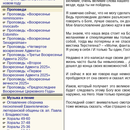
Великие, очень великие слова нашего 
новом году
везде, куда ты ни пойдешь.
Проповеди
Я замечаю сейчас, что не могу сделать
Проповедь: «Воскресенье
Ведь проповедник должен разъяснить 
reminiscere»
говорить о Боге, лучше сказать, он д
Проповедь: «Воскресенье
Мое благословление должно идти в мир
invocavit»
Проповедь: «Воскресенье
Мы знаем, что наша вера стоит на Б
Estomihi»
желаниями и спекуляциями мы только 
Проповедь: «Воскресенье
собой, тогда мы потеряны и не спас
Sexagesimae»
мистика Терстегена? – «Молчи, фантаз
Проповедь: «Четвертое
Я ухожу в себя / И только Ты один, Го
воскресение Адвента»
Проповедь: «Третье Воскресенье
Недавно я это написал еще своим детям
Адвента 2025»
жизнь часто была бы невыносима… дл
Проповедь: «Второе
дошел до конца своих возможностей. По
Воскресенье Адвента 2025».
Проповедь: «Первое
И сейчас я все же говорю еще немног
Воскресение Адвента 2025»
пробудился от сна своего и сказал: ис
Проповедь: «Воскресенье
вечности 2025»
Иаков, который получает это великое
Проповедь: «Предпоследнее
будет следовать этому Богу всю свою
Воскресенье Церковного Года»
наружно, на Него. Нам только приходи
Музыка и пение
Последний совет: внимательно смотри,
Оглавление сборника
тоже можешь сказать: «Как страшно с
песнопений Евангелическо-
лютеранской общины св. ап. Павла
г. Владивостока
Хоралы 49-60
Хоралы 37-48
Хоралы 25-36