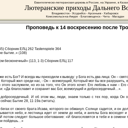
Евангелическо-лютеранская церковь в России, на Украине, в Каза
Лютеранские приходы Дальнего В
Владивосток - Уссурийск - Арсеньев - Хабаровск
Комсомольск-на-Амуре - Благовещенск - Чита - Магадан
Проповедь к 14 воскресению после Трои
45) Сборник ЕЛЦ 262 Tastenspiele 364
е бытие..» (108)
ом бесконечный» (113, 1-3) Сборник ЕЛЦ 117
 есть Бог? И всегда мы приходили к выводу: у Бога есть два лица: Он – свято
, Который жил среди нас, - Он – всемогущий, Который мог бы все разрушить,
 мы этого заслужили, но из-за того, что Он этого хочет. Его любовь к нам – 
и: «Да благославит и сохранит вас Бог, всемогущий и добросердечный…».
 добросердечный. И об этом мы, люди, знаем только с тех пор, когда Он
ейчас Бытие 28, 11-19а (читать).
бегах от своего брата Исава, которого он обманул. Солнце садится, и он дол
рывается небо, и лестница идет от земли до неба, и ангелы Бога восходят и 
. И потом следует большое обетование: «И благословятся в тебе и в семени
 ни пойдешь…»