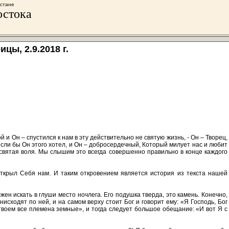
хстане
остока
цы, 2.9.2018 г.
й и Он – спустился к нам в эту действительно не святую жизнь, - Он – Творец,
 если бы Он этого хотел, и Он – добросердечный, Который милует нас и любит
Его святая воля. Мы слышим это всегда совершенно правильно в конце каждого
 открыл Себя нам. И таким откровением является история из текста нашей
жен искать в глуши место ночлега. Его подушка тверда, это камень. Конечно,
нисходят по ней, и на самом верху стоит Бог и говорит ему: «Я Господь, Бог
 твоем все племена земные», и тогда следует большое обещание: «И вот Я с