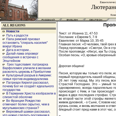
Евангеличес
Лютеранс
Комс
Пропо
ALL REGIONS
Новости
Текст: от Иоанна 11, 47-53
Путь к радости
Послание: к Евреям 5, 7-9
Папа римский призвал
Евангелие: от Марка 10, 35-45
остановить "спираль насилия"
Главная песня: «О человек, твой грех
вокруг Ирана
Перед проповедью: «Смотри, Он в стр
Дата в истории...
После проповеди: «Иисус, как Ты страд
Далай-лама опроверг
Особая песнь: «О, кровью обагренный»
сообщения о встречах с
Эпштейном
Грех тщеславия: патриарха
Дорогая община!
Варфоломея уличили в желании
расколоть церковь в Прибалтике
Песня, которую мы только что пели, 
Культурный разрыв в Америке:
первый председатель нашей общины,
семья против индивидуализма
26 лет тому назад. Мы эту песнь все
Патриарх Кирилл рассказал,
Страстей Господних. Это – умный те
почему Бог не создаёт идеального
одновременно, всегда параллельно го
государства
происходит с Ним, и так происходит
В Германии Христа изобразили в
видна в двух последних строфах. Стро
слизистой оболочке
во второй части этой строфы являетс
Во Франции Рождество
живем духовной, - о Сыне, Словом на
отмечают более скрытно, чем в
ругань снова, и вновь молчание в отв
мусульманских странах?
бледный стоит пред нами в этот час, 
Верховный шаман рассказал,
что нужно сделать россиянам в