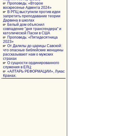
Проповедь: «Второе
воскресенье Адвента 2024»
В РПЦ выступили против идеи
запретить преподавание теории
Дарвина в школах
Белый дом объяснил
совпадение "дня трансгендера" и
католической Пасхи в США
Проповедь: «Пятидесятница
2023»
От Далилы до царицы Савской:
что опасные библейские женщины
рассказывают нам о мужских
страхах
О сущности ординированного
служения в ЕЛЦ:
«АЛТАРЬ РЕФОРМАЦИИ», Лукас
Кранах.