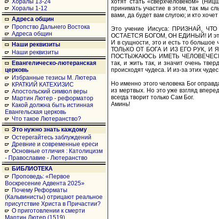
хотят стать «сверхчеловеком» (Ницш
Хоралы 13-24
принимать участие в этом, так мы сл
Хоралы 1-12
вами, да будет вам слугою; и кто хоче
Адреса общин
Пропство Дальнего Востока
Это учение Иисуса: ПРИЗНАЙ, Ч
Адреса общин
ОСТАЕТСЯ БОГОМ, ОН ЕДИНЫЙ! И этому
И в сущности, это и есть то большо
Наши реквизиты
ТОЛЬКО ОТ БОГА И ИЗ ЕГО РУК, 
Наши реквизиты
ПОСТЫЖАЮСЬ ИМЕТЬ ЧЕЛОВЕЧЕСКОЕ
так, и жить так, и значит очень тве
Евангелическо-лютеранская
происходят чудеса. И из-за этих чудес
церковь
Избранные тезисы М. Лютера
Но именно этого человека Бог оправд
КРАТКИЙ КАТЕХИЗИС
из мертвых. Но это уже взгляд вперед
Апостольский символ веры
всегда творит только Сам Бог.
Мартин Лютер - реформатор
Аминь!
Какой должна быть истинная
Евангельская церковь
Что такое Лютеранство?
Это нужно знать каждому
Остерегайтесь заблуждений
Древние и современные ереси
Основные отличия : Католицизм
- Православие - Лютеранство
БИБЛИОТЕКА
Проповедь: «Первое
Воскресение Адвента 2025»
Почему Реформаты
(Кальвинисты) отрицают реальное
присутствие Христа в Причастии?
О приготовлении к смерти
Мартин Лютер (1519)