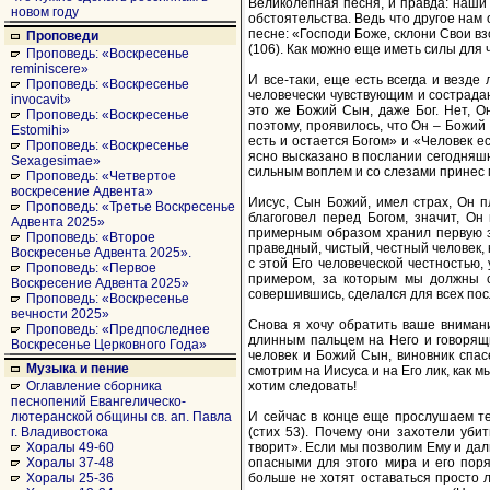
Великолепная песня, и правда: наши
новом году
обстоятельства. Ведь что другое нам
песне: «Господи Боже, склони Свои в
Проповеди
(106). Как можно еще иметь силы для 
Проповедь: «Воскресенье
reminiscere»
И все-таки, еще есть всегда и везде
Проповедь: «Воскресенье
человечески чувствующим и сострадаю
invocavit»
это же Божий Сын, даже Бог. Нет, О
Проповедь: «Воскресенье
поэтому, проявилось, что Он – Божий 
Estomihi»
есть и остается Богом» и «Человек е
Проповедь: «Воскресенье
ясно высказано в послании сегодняшне
Sexagesimae»
сильным воплем и со слезами принес 
Проповедь: «Четвертое
воскресение Адвента»
Иисус, Сын Божий, имел страх, Он п
Проповедь: «Третье Воскресенье
благоговел перед Богом, значит, Он
Адвента 2025»
примерным образом хранил первую за
Проповедь: «Второе
праведный, чистый, честный человек, 
Воскресенье Адвента 2025».
с этой Его человеческой честностью,
Проповедь: «Первое
примером, за которым мы должны сл
Воскресение Адвента 2025»
совершившись, сделался для всех по
Проповедь: «Воскресенье
вечности 2025»
Снова я хочу обратить ваше внимани
Проповедь: «Предпоследнее
длинным пальцем на Него и говорящи
Воскресенье Церковного Года»
человек и Божий Сын, виновник спас
Музыка и пение
смотрим на Иисуса и на Его лик, как 
хотим следовать!
Оглавление сборника
песнопений Евангелическо-
И сейчас в конце еще прослушаем тек
лютеранской общины св. ап. Павла
(стих 53). Почему они захотели уби
г. Владивостока
творит». Если мы позволим Ему и даль
Хоралы 49-60
опасными для этого мира и его поря
Хоралы 37-48
больше не хотят оставаться просто л
Хоралы 25-36