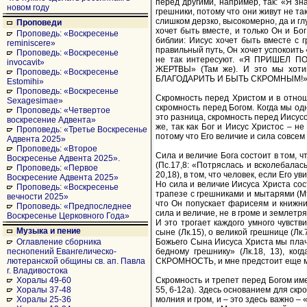
перед другими, например, так: «Я зна
новом году
грешники, потому что они живут не так
слишком дерзко, высокомерно, да и глу
Проповеди
хочет быть вместе, и только Он и Бо
Проповедь: «Воскресенье
библии: Иисус хочет быть вместе с г
reminiscere»
правильный путь, Он хочет успокоить 
Проповедь: «Воскресенье
не так интересуют. «Я ПРИШЕЛ П
invocavit»
ЖЕРТВЫ» (Там же). И это мы хот
Проповедь: «Воскресенье
БЛАГОДАРИТЬ И БЫТЬ СКРОМНЫМ!
Estomihi»
Проповедь: «Воскресенье
Скромность перед Христом и в отнош
Sexagesimae»
скромность перед Богом. Когда мы од
Проповедь: «Четвертое
это разница, скромность перед Иисусо
воскресение Адвента»
же, так как Бог и Иисус Христос – н
Проповедь: «Третье Воскресенье
потому что Его величие и сила совсем 
Адвента 2025»
Проповедь: «Второе
Сила и величие Бога состоит в том, ч
Воскресенье Адвента 2025».
(Пс.17,8: «Потряслась и всколебалас
Проповедь: «Первое
20,18), в том, что человек, если Его у
Воскресение Адвента 2025»
Но сила и величие Иисуса Христа сост
Проповедь: «Воскресенье
трапезе с грешниками и мытарями (Мтф.
вечности 2025»
что Он попускает фарисеям и книжни
Проповедь: «Предпоследнее
сила и величие, не в громе и землетря
Воскресенье Церковного Года»
И это трогает каждого умного чувстви
Музыка и пение
сыне (Лк.15), о великой грешнице (Лк.
Божьего Сына Иисуса Христа мы плаче
Оглавление сборника
бедному грешнику» (Лк.18, 13), ко
песнопений Евангелическо-
СКРОМНОСТЬ, и мне предстоит еще мн
лютеранской общины св. ап. Павла
г. Владивостока
Скромность и трепет перед Богом име
Хоралы 49-60
55, 6-12а). Здесь основанием для ск
Хоралы 37-48
молния и гром, и – это здесь важно –
Хоралы 25-36