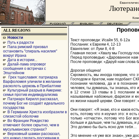
Евангеличес
Лютеранс
Комс
Пропове
ALL REGIONS
Новости
Текст проповеди: Исайя 55, 6-12а
Путь к радости
Послание: к Евреям 4, 12-13
Папа римский призвал
Евангелие: от Луки 8, 4-8
остановить "спираль насилия"
Главная песня: «Хвалу мы Господу пое
вокруг Ирана
Перед проповедью: «Дарованное нам Т
Дата в истории...
После проповеди: «Даруй нам слова бл
Далай-лама опроверг
сообщения о встречах с
Дорогая община!
Эпштейном
Скромность, мы иногда говорим, что 
Грех тщеславия: патриарха
Господом и братом, нам подобает СКР
Варфоломея уличили в желании
познании человека, да и в познание 
расколоть церковь в Прибалтике
человек, ты думаешь, ты знаешь, кто и
Культурный разрыв в Америке:
в 12 стихе 13 главы в 1 послании 
семья против индивидуализма
называемые набожные, фарисеи и кни
Патриарх Кирилл рассказал,
из жизни нашей церкви. Они говорят: «
почему Бог не создаёт идеального
государства
Они говорят: «Я знаю, кто и каков ест
В Германии Христа изобразили в
есть, потому что я изучил это: я ест
слизистой оболочке
только «отчасти», потому что Бог в
Во Франции Рождество
больше и дальше, чем ты думаешь, и д
отмечают более скрытно, чем в
Это должно бы быть ясно для тебя…
мусульманских странах?
Верховный шаман рассказал,
Это мнение «я уже все знаю», уже до
что нужно сделать россиянам в