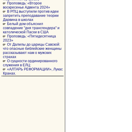
Проповедь: «Второе
воскресенье Адвента 2024»
В РПЦ выступили против идеи
запретить преподавание теории
Дарвина в школах
Белый дом объяснил
совпадение "дня трансгендера" и
католической Пасхи в США
Проповедь: «Пятидесятница
2023»
От Далилы до царицы Савской:
что опасные библейские женщины
рассказывают нам о мужских
страхах
О сущности ординированного
служения в ЕЛЦ:
«АЛТАРЬ РЕФОРМАЦИИ», Лукас
Кранах.