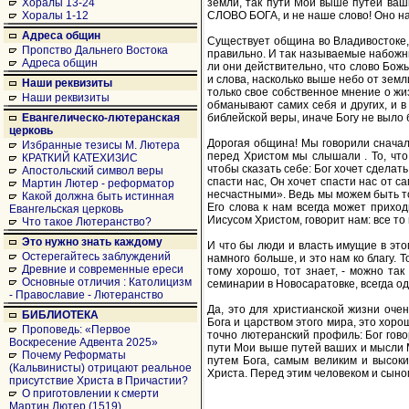
земли, так пути Мои выше путей ваш
Хоралы 13-24
СЛОВО БОГА, и не наше слово! Оно на
Хоралы 1-12
Адреса общин
Существует община во Владивостоке, 
Пропство Дальнего Востока
правильно. И так называемые набожны
Адреса общин
ли они действительно, что слово Божь
и слова, насколько выше небо от земл
Наши реквизиты
только свое собственное мнение о жи
Наши реквизиты
обманывают самих себя и других, и в
библейской веры, иначе Богу не выло
Евангелическо-лютеранская
церковь
Дорогая община! Мы говорили сна
Избранные тезисы М. Лютера
перед Христом мы слышали . То, что
КРАТКИЙ КАТЕХИЗИС
чтобы сказать себе: Бог хочет сделать
Апостольский символ веры
спасти нас, Он хочет спасти нас от 
Мартин Лютер - реформатор
несчастными». Ведь мы можем быть тол
Какой должна быть истинная
Его слова к нам всегда может приход
Евангельская церковь
Иисусом Христом, говорит нам: все то 
Что такое Лютеранство?
Это нужно знать каждому
И что бы люди и власть имущие в этом
Остерегайтесь заблуждений
намного больше, и это нам ко благу. Т
Древние и современные ереси
тому хорошо, тот знает, - можно так
Основные отличия : Католицизм
семинарии в Новосаратовке, всегда од
- Православие - Лютеранство
Да, это для христианской жизни оче
БИБЛИОТЕКА
Бога и царством этого мира, это хор
Проповедь: «Первое
точно лютеранский профиль: Бог гово
Воскресение Адвента 2025»
пути Мои выше путей ваших и мысли 
Почему Реформаты
путем Бога, самым великим и высок
(Кальвинисты) отрицают реальное
Христа. Перед этим человеком и сыно
присутствие Христа в Причастии?
О приготовлении к смерти
Мартин Лютер (1519)