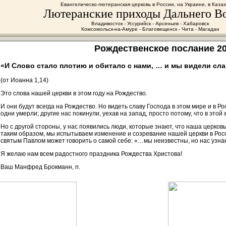
Евангелическо-лютеранская церковь в России, на Украине, в Каза
Лютеранские приходы Дальнего В
Владивосток - Уссурийск - Арсеньев - Хабаровск
Комсомольск-на-Амуре - Благовещенск - Чита - Магадан
Рождественское послание 201
«И Слово стало плотию и обитало с нами, … и мы видели сла
(от Иоанна 1,14)
Это слова нашей церкви в этом году на Рождество.
И они будут всегда на Рождество. Но видеть славу Господа в этом мире и в Р
одни умерли; другие нас покинули, уехав на запад, просто потому, что в это
Но с другой стороны, у нас появились люди, которые знают, что наша церковь
таким образом, мы испытываем изменение и созревание нашей церкви в Росс
святым Павлом может говорить о самой себе: «…мы неизвестны, но нас узнаю
Я желаю нам всем радостного праздника Рождества Христова!
Ваш Манфред Брокманн, п.