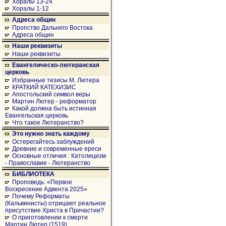
Хоралы 13-24
Хоралы 1-12
Адреса общин
Пропство Дальнего Востока
Адреса общин
Наши реквизиты
Наши реквизиты
Евангелическо-лютеранская
церковь
Избранные тезисы М. Лютера
КРАТКИЙ КАТЕХИЗИС
Апостольский символ веры
Мартин Лютер - реформатор
Какой должна быть истинная
Евангельская церковь
Что такое Лютеранство?
Это нужно знать каждому
Остерегайтесь заблуждений
Древние и современные ереси
Основные отличия : Католицизм
- Православие - Лютеранство
БИБЛИОТЕКА
Проповедь: «Первое
Воскресение Адвента 2025»
Почему Реформаты
(Кальвинисты) отрицают реальное
присутствие Христа в Причастии?
О приготовлении к смерти
Мартин Лютер (1519)