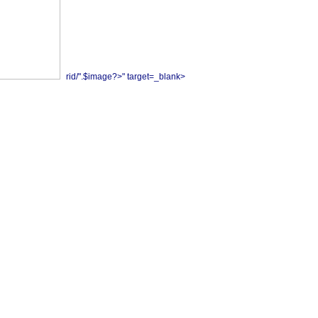
rid/".$image?>" target=_blank>