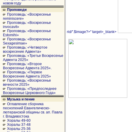
новом году
Проповеди
Проповедь: «Воскресенье
reminiscere»
Проповедь: «Воскресенье
invocavit»
Проповедь: «Воскресенье
rid/".$image?>" target=_blank>
Estomihi»
Проповедь: «Воскресенье
Sexagesimae»
Проповедь: «Четвертое
воскресение Адвента»
Проповедь: «Третье Воскресенье
Адвента 2025»
Проповедь: «Второе
Воскресенье Адвента 2025».
Проповедь: «Первое
Воскресение Адвента 2025»
Проповедь: «Воскресенье
вечности 2025»
Проповедь: «Предпоследнее
Воскресенье Церковного Года»
Музыка и пение
Оглавление сборника
песнопений Евангелическо-
лютеранской общины св. ап. Павла
г. Владивостока
Хоралы 49-60
Хоралы 37-48
Хоралы 25-36