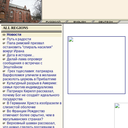
ALL REGIONS
Новости
Путь к радости
Папа римский призвал
остановить "спираль насилия"
вокруг Ирана
Дата в истории...
Далай-лама опроверг
сообщения о встречах с
Эпштейном
Грех тщеславия: патриарха
Варфоломея уличили в желании
расколоть церковь в Прибалтике
Культурный разрыв в Америке:
семья против индивидуализма
Патриарх Кирилл рассказал,
почему Бог не создаёт идеального
государства
В Германии Христа изобразили в
слизистой оболочке
Во Франции Рождество
отмечают более скрытно, чем в
мусульманских странах?
Верховный шаман рассказал,
что нужно сделать россиянам в