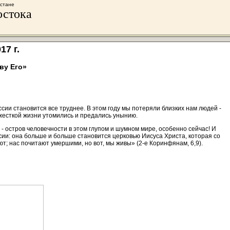
хстане
остока
7 г.
ву Его»
оссии становится все труднее. В этом году мы потеряли близких нам людей -
й жесткой жизни утомились и предались унынию.
 - остров человечности в этом глупом и шумном мире, особенно сейчас! И
ии: она больше и больше становится церковью Иисуса Христа, которая со
т; нас почитают умершими, но вот, мы живы» (2-е Коринфянам, 6,9).