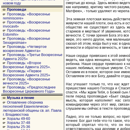
смертью до конца. Здесь можно видет
новом году
как например, критику чистого разум
Проповеди
Матфею», - только удаляют из черепа
Проповедь: «Воскресенье
reminiscere»
Эта земная плотская жизнь действител
Проповедь: «Воскресенье
живучести нашей плоти, она есть и ос
invocavit»
общество не существует из здесь ж
Проповедь: «Воскресенье
стариков и мертвых! И уважение, кот
Estomihi»
вечности. С точки зрения Бога это все
Проповедь: «Воскресенье
мире, это ничто другое, чем маленьк
Sexagesimae»
сказал об этом, когда был у нас в од
Проповедь: «Четвертое
вечности и обратно в вечность, и там 
воскресение Адвента»
Проповедь: «Третье Воскресенье
Наше сердце привязано к этой земной
Адвента 2025»
видеть, как одна женщина, которой тр
Проповедь: «Второе
ребенка. Наше сердце привязано к н
Воскресенье Адвента 2025».
наших любимых, которые умерли. Сто
Проповедь: «Первое
Оставим их в покое, которое они имеют
Воскресение Адвента 2025»
Оставляем это все Богу, давайте отдад
Проповедь: «Воскресенье
вечности 2025»
Нас утешает только то, что нас ждет
Проповедь: «Предпоследнее
пришествие нашего Господа и Спасите
Воскресенье Церковного Года»
спасти. «Мы ждем Тебя, о Божий сын /
пели перед проповедью «Бьет свадьб
Музыка и пение
мысль, которая наполняет нас сего
Оглавление сборника
командировки через этот мир, связан
песнопений Евангелическо-
слушаем мы сейчас в тексте проповеди 
лютеранской общины св. ап. Павла
г. Владивостока
Ладно, это не только вопрос, но прит
Хоралы 49-60
точнее: Бог дал тебе что-то такое, ч
Хоралы 37-48
который спрятал что-то, что он по
Хоралы 25-36
ответственность над другими и добро