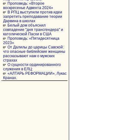
Проповедь: «Второе
воскресенье Адвента 2024»
В РПЦ выступили против идеи
запретить преподавание теории
Дарвина в школах
Белый дом объяснил
совпадение "дня трансгендера" и
католической Пасхи в США
Проповедь: «Пятидесятница
2023»
От Далилы до царицы Савской:
что опасные библейские женщины
рассказывают нам о мужских
страхах
О сущности ординированного
служения в ЕЛЦ:
«АЛТАРЬ РЕФОРМАЦИИ», Лукас
Кранах.