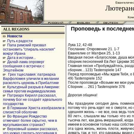
Евангеличес
Лютеранс
Комс
Проповедь к последнем
ALL REGIONS
Новости
Путь к радости
Лука 12, 42-48
Папа римский призвал
Послание: Откровение 21. 1-7
остановить "спираль насилия"
Евангелие от Матфея 25, 1-13
вокруг Ирана
Вводная песня «Благослови, душа моя» 
Дата в истории...
сборник песнопений Ев Лют Церкви 30
Далай-лама опроверг
Главная песня «Пробуждайтесь, разда
сообщения о встречах с
сборник…123) Tastenspiele 147
Эпштейном
Перед проповедью «Мы ждем Тебя, о 
Грех тщеславия: патриарха
49) Tastenspiele 152
Варфоломея уличили в желании
После проповеди «Возьми же мои руки
расколоть церковь в Прибалтике
Сборник … 261 ) Tastenspiele 376
Культурный разрыв в Америке:
семья против индивидуализма
Дорогая община!
Патриарх Кирилл рассказал,
почему Бог не создаёт идеального
Мы празднуем сегодня день поминов
государства
потому что речь идет не о смерти, но 
В Германии Христа изобразили в
здешняя жизнь – не все, она ведь то
слизистой оболочке
80 лет», слышали мы только что из 
Во Франции Рождество
тысяча лет, как день вчерашний, когда
отмечают более скрытно, чем в
имеем в основном только наш собстве
мусульманских странах?
эта одна жизнь, жизнь плоти, живучес
Верховный шаман рассказал,
думать так, и тот, кто однажды видел
что нужно сделать россиянам в