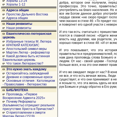
Хоралы 13-24
добра, которое они получили, пере
Хоралы 1-12
профессора. Это точно, правительс
употреблять на благо населения. Но е
Адреса общин
все им Богом данное добро употребля
Пропство Дальнего Востока
сердце своем: «не скоро придет господ
Адреса общин
чем сказано в стихе 46: «То придет гос
Наши реквизиты
и повергнет его одной участи с невер
Наши реквизиты
И это так есть: считаться с пришестви
Евангелическо-лютеранская
поется в главной песне: «Идите жени
церковь
власть над другими, как родители, 
Избранные тезисы М. Лютера
хорошо говорит в стихе 48: «И от всяк
КРАТКИЙ КАТЕХИЗИС
Апостольский символ веры
И это показывает, что эта история
Мартин Лютер - реформатор
правительств и предпринимателей, по
Какой должна быть истинная
нам дана проповедь слова Божьего и
Евангельская церковь
людям. От нас - своей церкви - Госпо
Что такое Лютеранство?
больше всех, и на это они имеют прав
Это нужно знать каждому
И что же ожидают люди от нас? В коне
Остерегайтесь заблуждений
не все, и что есть вечная жизнь. Люди
Древние и современные ереси
существует, и что они принимают в не
Основные отличия : Католицизм
и ясным то, что эта жизнь здесь не вс
- Православие - Лютеранство
рук Божьих и упаду обратно в Его руки
БИБЛИОТЕКА
Проповедь: «Первое
Воскресение Адвента 2025»
Почему Реформаты
(Кальвинисты) отрицают реальное
присутствие Христа в Причастии?
О приготовлении к смерти
Мартин Лютер (1519)