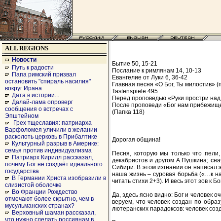
ALL REGIONS
Новости
Бытие 50, 15-21
Путь к радости
Послание к римлянам 14, 10-13
Папа римский призвал
Евангелие от Луки 6, 36-42
остановить "спираль насилия"
Главная песня «О Бог, Ты милостив» (
вокруг Ирана
Tastenspiele 495
Дата в истории...
Перед проповедью «Руки простри над м
Далай-лама опроверг
После проповеди «Бог нам прибежище
сообщения о встречах с
(Папка 118)
Эпштейном
Грех тщеславия: патриарха
Варфоломея уличили в желании
расколоть церковь в Прибалтике
Дорогая община!
Культурный разрыв в Америке:
семья против индивидуализма
Песня, которую мы только что пели
Патриарх Кирилл рассказал,
декабристов и другом А.Пушкина; сна
почему Бог не создаёт идеального
Сибири. В этом изгнании он написал 
государства
наша жизнь – суровая борьба («…к на
В Германии Христа изобразили в
читать стихи 2+3). И весь этот зов к 
слизистой оболочке
Во Франции Рождество
Да, здесь ясно видно: Бог и человек о
отмечают более скрытно, чем в
веруем, что человек создан по образ
мусульманских странах?
лютеранских парадоксов: человек созд
Верховный шаман рассказал,
что нужно сделать россиянам в