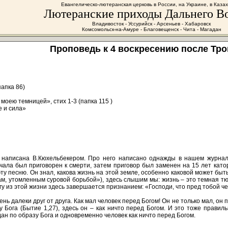
Евангелическо-лютеранская церковь в России, на Украине, в Каза
Лютеранские приходы Дальнего В
Владивосток - Уссурийск - Арсеньев - Хабаровск
Комсомольск-на-Амуре - Благовещенск - Чита - Магадан
Проповедь к 4 воскресению после Трои
папка 86)
оею темницей», стих 1-3 (папка 115 )
 и сила»
, написана В.Кюхельбекером. Про него написано однажды в нашем журна
чала был приговорен к смерти, затем приговор был заменен на 15 лет каторг
эту песню. Он знал, какова жизнь на этой земле, особенно каковой может бы
м, утомленным суровой борьбой»), здесь слышим мы: жизнь – это темная тюр
Богу из этой жизни здесь завершается признанием: «Господи, что пред тобой ч
чень далеки друг от друга. Как мал человек перед Богом! Он не только мал, он 
у Бога (Бытие 1,27), здесь он – как ничто перед Богом. И это тоже прави
ан по образу Бога и одновременно человек как ничто перед Богом.