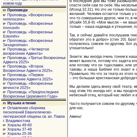
В последние дни мы тоже размышляли н
новом году
спасти себя сам по себе. Мы нескольк
(Исход 32,31). Но это не только боль
Проповеди
желаний. Человек остается только у 
Проповедь: «Воскресенье
что-то совершенно другое, чем то, в 
reminiscere»
(Исайя 55,8-9): «Мои мысли – не ваш
Проповедь: «Воскресенье
только – наша надежда и утешение, по 
invocavit»
Проповедь: «Воскресенье
Так, и сейчас давайте послушаем тек
Estomihi»
обратил это в добро» (стих 20). Бр
Проповедь: «Воскресенье
получилось совсем по-другому. Бог р
Sexagesimae»
утешительно!
Проповедь: «Четвертое
воскресение Адвента»
Знаете: мы иногда очень тонем в наши
Проповедь: «Третье Воскресенье
может вынести, потому что задета его 
Адвента 2025»
или потому что он тщеславен, или у
Проповедь: «Второе
таковы, и наша Библия это знает и 
Воскресенье Адвента 2025».
Правильно. Но что за театр из этого 
Проповедь: «Первое
– это большая христианская добродет
Воскресение Адвента 2025»
Проповедь: «Воскресенье
Мы делаем здесь внизу свой театр, м
вечности 2025»
над этим. Но иногда нет, и мы продол
Проповедь: «Предпоследнее
небесный отец, который нас любит и 
Воскресенье Церковного Года»
Музыка и пение
Часто получается совсем по-другому, 
для нас.
Оглавление сборника
песнопений Евангелическо-
Аминь!
лютеранской общины св. ап. Павла
г. Владивостока
Хоралы 49-60
Хоралы 37-48
Хоралы 25-36