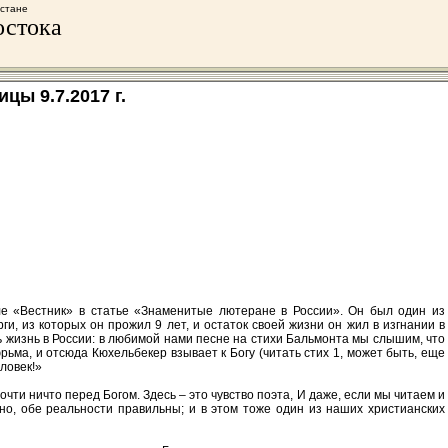
хстане
остока
цы 9.7.2017 г.
ле «Вестник» в статье «Знаменитые лютеране в России». Он был один из
и, из которых он прожил 9 лет, и остаток своей жизни он жил в изгнании в
ть жизнь в России: в любимой нами песне на стихи Бальмонта мы слышим, что
ьма, и отсюда Кюхельбекер взывает к Богу (читать стих 1, может быть, еще
еловек!»
почти ничто перед Богом. Здесь – это чувство поэта, И даже, если мы читаем и
льно, обе реальности правильны; и в этом тоже один из наших христианских