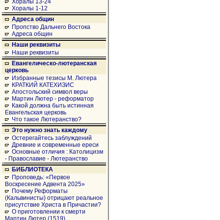
Хоралы 13-24
Хоралы 1-12
Адреса общин
Пропство Дальнего Востока
Адреса общин
Наши реквизиты
Наши реквизиты
Евангелическо-лютеранская
церковь
Избранные тезисы М. Лютера
КРАТКИЙ КАТЕХИЗИС
Апостольский символ веры
Мартин Лютер - реформатор
Какой должна быть истинная
Евангельская церковь
Что такое Лютеранство?
Это нужно знать каждому
Остерегайтесь заблуждений
Древние и современные ереси
Основные отличия : Католицизм
- Православие - Лютеранство
БИБЛИОТЕКА
Проповедь: «Первое
Воскресение Адвента 2025»
Почему Реформаты
(Кальвинисты) отрицают реальное
присутствие Христа в Причастии?
О приготовлении к смерти
Мартин Лютер (1519)