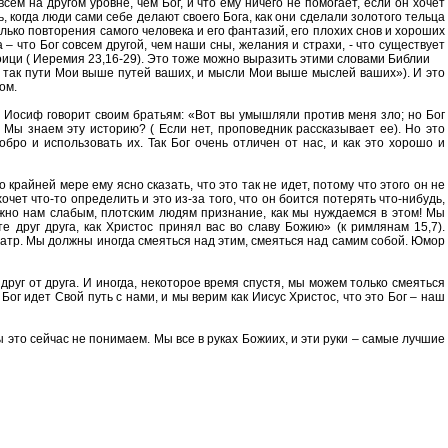
ем на другом уровне, чем Бог, и что ему ничего не помогает, если он хочет
, когда люди сами себе делают своего Бога, как они сделали золотого тельца
только повторения самого человека и его фантазий, его плохих снов и хороших
– что Бог совсем другой, чем наши сны, желания и страхи, - что существует
роици ( Иеремия 23,16-29). Это тоже можно выразить этими словами Библии
и, так пути Мои выше путей ваших, и мысли Мои выше мыслей ваших»). И это
ом.
о: Иосиф говорит своим братьям: «Вот вы умышляли против меня зло; но Бог
 Мы знаем эту историю? ( Если нет, проповедник рассказывает ее). Но это
обро и использовать их. Так Бог очень отличен от нас, и как это хорошо и
крайней мере ему ясно сказать, что это так не идет, потому что этого он не
очет что-то определить и это из-за того, что он боится потерять что-нибудь,
ажно нам слабым, плотским людям признание, как мы нуждаемся в этом! Мы
 друг друга, как Христос принял вас во славу Божию» (к римлянам 15,7).
театр. Мы должны иногда смеяться над этим, смеяться над самим собой. Юмор
руг от друга. И иногда, некоторое время спустя, мы можем только смеяться
Бог идет Свой путь с нами, и мы верим как Иисус Христос, что это Бог – наш
ы это сейчас не понимаем. Мы все в руках Божиих, и эти руки – самые лучшие