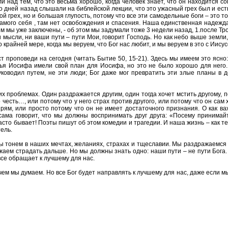
ад тем, что это весьма хорошо, когда человек знает, что он находится совс
о дней назад слышали на библейской лекции, что это ужасный грех был и есть
шой грех, но и большая глупость, потому что все эти самодельные боги – это 
самого себя , там нет освобождения и спасения. Наша единственная надежда 
чем мы уже заключены, - об этом мы задумали тоже 3 недели назад, 1.после Т
и мысли, ни ваши пути – пути Мои, говорит Господь. Но как небо выше земл
крайней мере, когда мы веруем, что Бог нас любит, и мы веруем в это с Иисус
ст проповеди на сегодня (читать Бытие 50, 15-21). Здесь мы имеем это ясн
атья Иосифа имели свой план для Иосифа, но это не было хорошо для него.
уководил путем, не эти люди; Бог даже мог превратить эти злые планы в д
х проблемах. Один раздражается другим, один тогда хочет мстить другому, по 
честь…, или потому что у него страх против другого, или потому что он сам х
прям, или просто потому что он не имеет достаточного признания. О как в
сама говорит, что мы должны воспринимать друг друга: «Посему принимайте
часто бывает! Поэты пишут об этом комедии и трагедии. И наша жизнь – как 
ель.
ы тонем в наших мечтах, желаниях, страхах и тщеславии. Мы раздражаемся д
жаем страдать дальше. Но мы должны знать одно: наши пути – не пути Бога. 
все обращает к лучшему для нас.
чем мы думаем. Но все Бог будет направлять к лучшему для нас, даже если м