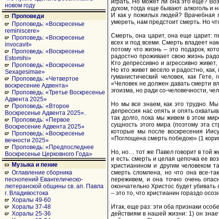
играть. Но может ли она это еще? Воз
новом году
духом, тогда еще бывают алкоголь и 
И как у пожилых людей? Врачебная п
Проповеди
умереть, нам предстоит смерть. Но чт
Проповедь: «Воскресенье
reminiscere»
Смерть, она царит, она еще царит: п
Проповедь: «Воскресенье
всех и под всеми. Смерть владеет на
invocavit»
потому что жизнь – это подарок, кот
Проповедь: «Воскресенье
радостно проживает свою жизнь радос
Estomihi»
Кто депрессивно и агрессивно живет,
Проповедь: «Воскресенье
Но кто живет весело и радостно, как
Sexagesimae»
гуманистический человек, как Гете,
Проповедь: «Четвертое
«Человек не должен давать смерти вл
воскресение Адвента»
эгоизма, но ради со-человечности, че
Проповедь: «Третье Воскресенье
Адвента 2025»
Но мы все знаем, как это трудно. Мы
Проповедь: «Второе
депрессия нас опять и опять охватыва
Воскресенье Адвента 2025».
так долго, пока мы живем в этом мире
Проповедь: «Первое
сущность этого мира (поэтому эта ст
Воскресение Адвента 2025»
которые мы после воскресения Иисус
Проповедь: «Воскресенье
«Поглощена смерть победою» (1 корин
вечности 2025»
Проповедь: «Предпоследнее
Но, но… тот же Павел говорит в той ж
Воскресенье Церковного Года»
и есть: смерть и целая цепочка ее в
Музыка и пение
христианином и другим человеком та
смерть сломлена, но что она все-так
Оглавление сборника
переживем, и она точно очень опасн
песнопений Евангелическо-
окончательно Христос будет убивать с
лютеранской общины св. ап. Павла
– это то, что христианин гораздо осо
г. Владивостока
Хоралы 49-60
Итак, еще раз: эти оба признаки особ
Хоралы 37-48
действиям в нашей жизни: 1) он знае
Хоралы 25-36