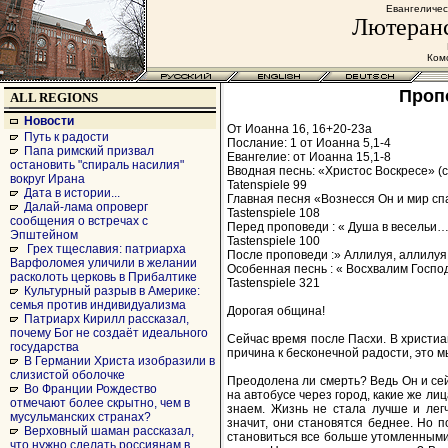
Евангеличес
Лютеранс
Комс
Пропо
ALL REGIONS
Новости
От Иоанна 16, 16+20-23а
Путь к радости
Послание: 1 от Иоанна 5,1-4
Папа римский призвал
Евангелие: от Иоанна 15,1-8
остановить "спираль насилия"
Вводная песнь: «Христос Воскресе» (с
вокруг Ирана
Tatenspiele 99
Дата в истории...
Главная песня «Вознесся Он и мир спа
Далай-лама опроверг
Tastenspiele 108
сообщения о встречах с
Перед проповеди : « Душа в весельи…»
Эпштейном
Tastenspiele 100
Грех тщеславия: патриарха
После проповеди :» Аллилуя, аллилуя 
Варфоломея уличили в желании
Особенная песнь : « Восхвалим Господа
расколоть церковь в Прибалтике
Tastenspiele 321
Культурный разрыв в Америке:
семья против индивидуализма
Дорогая община!
Патриарх Кирилл рассказал,
почему Бог не создаёт идеального
Сейчас время после Пасхи. В христиа
государства
причина к бесконечной радости, это м
В Германии Христа изобразили в
слизистой оболочке
Преодолена ли смерть? Ведь Он и сей
Во Франции Рождество
на автобусе через город, какие же ли
отмечают более скрытно, чем в
знаем. Жизнь не стала лучше и легч
мусульманских странах?
значит, они становятся беднее. Но 
Верховный шаман рассказал,
становиться все больше утомленными.
что нужно сделать россиянам в