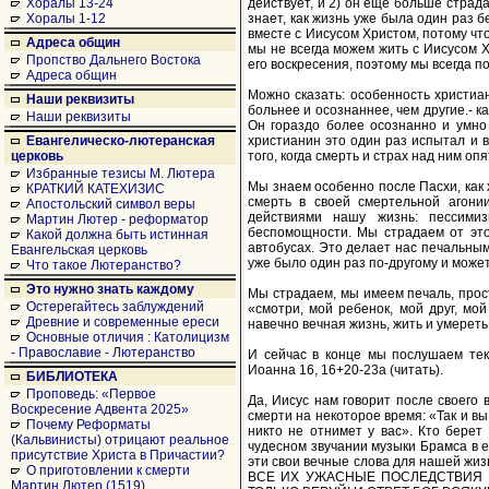
действует, и 2) он еще больше стра
Хоралы 13-24
знает, как жизнь уже была один раз б
Хоралы 1-12
вместе с Иисусом Христом, потому что
Адреса общин
мы не всегда можем жить с Иисусом Х
Пропство Дальнего Востока
его воскресения, поэтому мы всегда п
Адреса общин
Можно сказать: особенность христиан
Наши реквизиты
больнее и осознаннее, чем другие.- к
Наши реквизиты
Он гораздо более осознанно и умно 
христианин это один раз испытал и в
Евангелическо-лютеранская
того, когда смерть и страх над ним оп
церковь
Избранные тезисы М. Лютера
Мы знаем особенно после Пасхи, как 
КРАТКИЙ КАТЕХИЗИС
смерть в своей смертельной агони
Апостольский символ веры
действиями нашу жизнь: пессимиз
Мартин Лютер - реформатор
беспомощности. Мы страдаем от это
Какой должна быть истинная
автобусах. Это делает нас печальным
Евангельская церковь
уже было один раз по-другому и может
Что такое Лютеранство?
Это нужно знать каждому
Мы страдаем, мы имеем печаль, прост
Остерегайтесь заблуждений
«смотри, мой ребенок, мой друг, мо
Древние и современные ереси
навечно вечная жизнь, жить и умерет
Основные отличия : Католицизм
- Православие - Лютеранство
И сейчас в конце мы послушаем тек
Иоанна 16, 16+20-23а (читать).
БИБЛИОТЕКА
Проповедь: «Первое
Да, Иисус нам говорит после своего
Воскресение Адвента 2025»
смерти на некоторое время: «Так и вы
Почему Реформаты
никто не отнимет у вас». Кто берет
(Кальвинисты) отрицают реальное
чудесном звучании музыки Брамса в ег
присутствие Христа в Причастии?
эти свои вечные слова для нашей ж
О приготовлении к смерти
ВСЕ ИХ УЖАСНЫЕ ПОСЛЕДСТВИЯ Н
Мартин Лютер (1519)