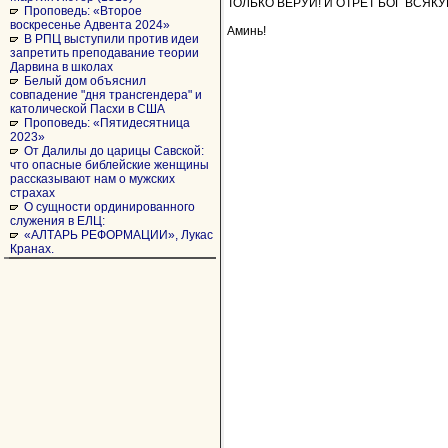
ТОЛЬКО ВЕРУЙ! И ОТРЕТ БОГ ВСЯКУЮ
Проповедь: «Второе
воскресенье Адвента 2024»
Аминь!
В РПЦ выступили против идеи
запретить преподавание теории
Дарвина в школах
Белый дом объяснил
совпадение "дня трансгендера" и
католической Пасхи в США
Проповедь: «Пятидесятница
2023»
От Далилы до царицы Савской:
что опасные библейские женщины
рассказывают нам о мужских
страхах
О сущности ординированного
служения в ЕЛЦ:
«АЛТАРЬ РЕФОРМАЦИИ», Лукас
Кранах.