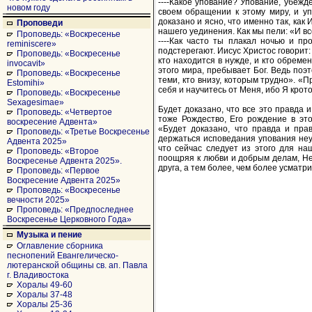
----Какое упование? Упование, убежд
новом году
своем обращении к этому миру, и уп
доказано и ясно, что именно так, как
Проповеди
нашего уединения. Как мы пели: «И все
Проповедь: «Воскресенье
----Как часто ты плакал ночью и пр
reminiscere»
подстерегают. Иисус Христос говорит:
Проповедь: «Воскресенье
кто находится в нужде, и кто обремен
invocavit»
этого мира, пребывает Бог. Ведь поэт
Проповедь: «Воскресенье
теми, кто внизу, которым трудно». «
Estomihi»
себя и научитесь от Меня, ибо Я крот
Проповедь: «Воскресенье
Sexagesimae»
Будет доказано, что все это правда и
Проповедь: «Четвертое
тоже Рождество, Его рождение в эт
воскресение Адвента»
«Будет доказано, что правда и пра
Проповедь: «Третье Воскресенье
держаться исповедания упования неу
Адвента 2025»
что сейчас следует из этого для на
Проповедь: «Второе
поощряя к любви и добрым делам, Не 
Воскресенье Адвента 2025».
друга, а тем более, чем более усматр
Проповедь: «Первое
Воскресение Адвента 2025»
Проповедь: «Воскресенье
вечности 2025»
Проповедь: «Предпоследнее
Воскресенье Церковного Года»
Музыка и пение
Оглавление сборника
песнопений Евангелическо-
лютеранской общины св. ап. Павла
г. Владивостока
Хоралы 49-60
Хоралы 37-48
Хоралы 25-36