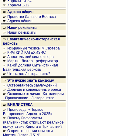
Хоралы 13-24
Хоралы 1-12
Адреса общин
Пропство Дальнего Востока
Адреса общин
Наши реквизиты
Наши реквизиты
Евангелическо-лютеранская
церковь
Избранные тезисы М. Лютера
КРАТКИЙ КАТЕХИЗИС
Апостольский символ веры
Мартин Лютер - реформатор
Какой должна быть истинная
Евангельская церковь
Что такое Лютеранство?
Это нужно знать каждому
Остерегайтесь заблуждений
Древние и современные ереси
Основные отличия : Католицизм
- Православие - Лютеранство
БИБЛИОТЕКА
Проповедь: «Первое
Воскресение Адвента 2025»
Почему Реформаты
(Кальвинисты) отрицают реальное
присутствие Христа в Причастии?
О приготовлении к смерти
Мартин Лютер (1519)