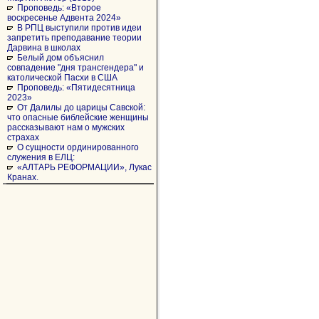
Проповедь: «Второе
воскресенье Адвента 2024»
В РПЦ выступили против идеи
запретить преподавание теории
Дарвина в школах
Белый дом объяснил
совпадение "дня трансгендера" и
католической Пасхи в США
Проповедь: «Пятидесятница
2023»
От Далилы до царицы Савской:
что опасные библейские женщины
рассказывают нам о мужских
страхах
О сущности ординированного
служения в ЕЛЦ:
«АЛТАРЬ РЕФОРМАЦИИ», Лукас
Кранах.