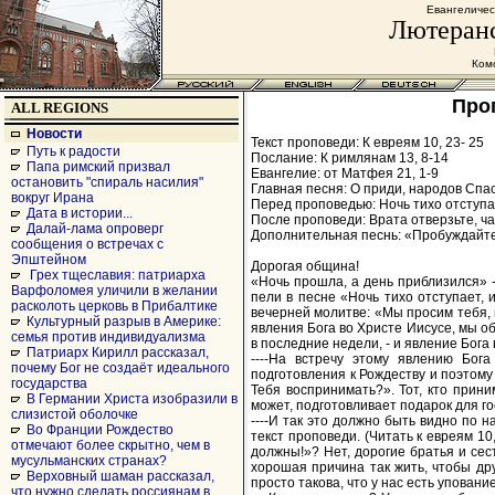
Евангеличес
Лютеранс
Комс
Проп
ALL REGIONS
Новости
Текст проповеди: К евреям 10, 23- 25
Путь к радости
Послание: К римлянам 13, 8-14
Папа римский призвал
Евангелие: от Матфея 21, 1-9
остановить "спираль насилия"
Главная песня: О приди, народов Спас 
вокруг Ирана
Перед проповедью: Ночь тихо отступае
Дата в истории...
После проповеди: Врата отверзьте, час
Далай-лама опроверг
Дополнительная песнь: «Пробуждайтесь
сообщения о встречах с
Эпштейном
Дорогая община!
Грех тщеславия: патриарха
«Ночь прошла, а день приблизился» -
Варфоломея уличили в желании
пели в песне «Ночь тихо отступает, 
расколоть церковь в Прибалтике
вечерней молитве: «Мы просим тебя, 
Культурный разрыв в Америке:
явления Бога во Христе Иисусе, мы об
семья против индивидуализма
в последние недели, - и явление Бога 
Патриарх Кирилл рассказал,
----На встречу этому явлению Бог
почему Бог не создаёт идеального
подготовления к Рождеству и поэтому
государства
Тебя воспринимать?». Тот, кто приним
В Германии Христа изобразили в
может, подготовливает подарок для гос
слизистой оболочке
----И так это должно быть видно по 
Во Франции Рождество
текст проповеди. (Читать к евреям 1
отмечают более скрытно, чем в
должны!»? Нет, дорогие братья и сест
мусульманских странах?
хорошая причина так жить, чтобы дру
Верховный шаман рассказал,
просто такова, что у нас есть уповани
что нужно сделать россиянам в