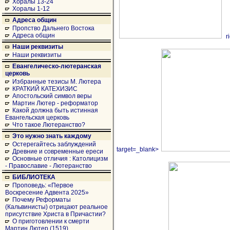
Хоралы 13-24
Хоралы 1-12
Адреса общин
Пропство Дальнего Востока
Адреса общин
r
Наши реквизиты
Наши реквизиты
Евангелическо-лютеранская
церковь
Избранные тезисы М. Лютера
КРАТКИЙ КАТЕХИЗИС
Апостольский символ веры
Мартин Лютер - реформатор
Какой должна быть истинная
Евангельская церковь
Что такое Лютеранство?
Это нужно знать каждому
Остерегайтесь заблуждений
target=_blank>
Древние и современные ереси
Основные отличия : Католицизм
- Православие - Лютеранство
БИБЛИОТЕКА
Проповедь: «Первое
Воскресение Адвента 2025»
Почему Реформаты
(Кальвинисты) отрицают реальное
присутствие Христа в Причастии?
О приготовлении к смерти
Мартин Лютер (1519)