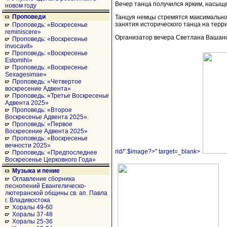
Вечер танца получился ярким, насыщ
новом году
Проповеди
Танцуя немцы стремятся максимально
занятия исторического танца на терр
Проповедь: «Воскресенье
reminiscere»
Организатор вечера Светлана Вашан
Проповедь: «Воскресенье
invocavit»
Проповедь: «Воскресенье
Estomihi»
Проповедь: «Воскресенье
Sexagesimae»
Проповедь: «Четвертое
воскресение Адвента»
Проповедь: «Третье Воскресенье
Адвента 2025»
Проповедь: «Второе
Воскресенье Адвента 2025».
Проповедь: «Первое
Воскресение Адвента 2025»
Проповедь: «Воскресенье
вечности 2025»
rid/".$image?>" target=_blank>
Проповедь: «Предпоследнее
Воскресенье Церковного Года»
Музыка и пение
Оглавление сборника
песнопений Евангелическо-
лютеранской общины св. ап. Павла
г. Владивостока
Хоралы 49-60
Хоралы 37-48
Хоралы 25-36