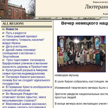
Евангеличес
Лютеранс
Комс
Вечер немецкого наци
ALL REGIONS
Новости
Путь к радости
Папа римский призвал
остановить "спираль насилия"
вокруг Ирана
Дата в истории...
Далай-лама опроверг
сообщения о встречах с
Эпштейном
Грех тщеславия: патриарха
Варфоломея уличили в желании
расколоть церковь в Прибалтике
Культурный разрыв в Америке:
семья против индивидуализма
немецкую музыку.
Патриарх Кирилл рассказал,
почему Бог не создаёт идеального
В зале Кирхи собрались настоящие лю
государства
В Германии Христа изобразили в
Изюминкой творческого вечера было 
слизистой оболочке
Во Франции Рождество
Зрители увидели национальные костю
отмечают более скрытно, чем в
простых людей.
мусульманских странах?
В конце вечера всех желающих учили та
Верховный шаман рассказал,
что нужно сделать россиянам в