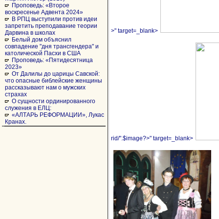
Проповедь: «Второе
воскресенье Адвента 2024»
В РПЦ выступили против идеи
запретить преподавание теории
>" target=_blank>
Дарвина в школах
Белый дом объяснил
совпадение "дня трансгендера" и
католической Пасхи в США
Проповедь: «Пятидесятница
2023»
От Далилы до царицы Савской:
что опасные библейские женщины
рассказывают нам о мужских
страхах
О сущности ординированного
служения в ЕЛЦ:
«АЛТАРЬ РЕФОРМАЦИИ», Лукас
Кранах.
rid/".$image?>" target=_blank>