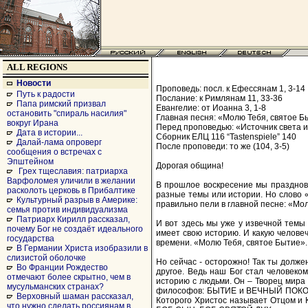
ALL REGIONS
Новости
Проповедь: посл. к Ефессянам 1, 3-14
Путь к радости
Послание: к Римлянам 11, 33-36
Папа римский призвал
Евангелие: от Иоанна 3, 1-8
остановить "спираль насилия"
Главная песня: «Молю Тебя, святое Б
вокруг Ирана
Перед проповедью: «Источник света и 
Дата в истории...
Сборник ЕЛЦ 116 “Tastenspiele” 140
Далай-лама опроверг
После проповеди: то же (104, 3-5)
сообщения о встречах с
Эпштейном
Дорогая община!
Грех тщеславия: патриарха
Варфоломея уличили в желании
В прошлое воскресение мы празднова
расколоть церковь в Прибалтике
разные темы или истории. Но слово «
Культурный разрыв в Америке:
правильно пели в главной песне: «Мо
семья против индивидуализма
Патриарх Кирилл рассказал,
И вот здесь мы уже у извечной темы
почему Бог не создаёт идеального
имеет свою историю. И какую человеч
государства
времени. «Молю Тебя, святое Бытие». 
В Германии Христа изобразили в
слизистой оболочке
Но сейчас - осторожно! Так ты должен
Во Франции Рождество
другое. Ведь наш Бог стал человеко
отмечают более скрытно, чем в
историю с людьми. Он – Творец мира 
мусульманских странах?
философов: БЫТИЕ и ВЕЧНЫЙ ПОКОЙ 
Верховный шаман рассказал,
Которого Христос называет Отцом
что нужно сделать россиянам в