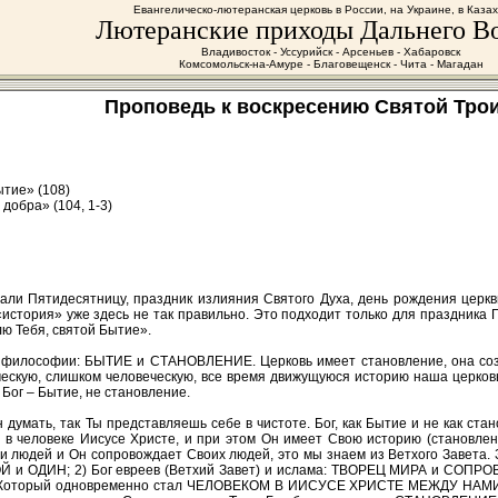
Евангелическо-лютеранская церковь в России, на Украине, в Каза
Лютеранские приходы Дальнего В
Владивосток - Уссурийск - Арсеньев - Хабаровск
Комсомольск-на-Амуре - Благовещенск - Чита - Магадан
Проповедь к воскресению Святой Троиц
ытие» (108)
добра» (104, 1-3)
ли Пятидесятницу, праздник излияния Святого Духа, день рождения церкви
история» уже здесь не так правильно. Это подходит только для праздника Пя
лю Тебя, святой Бытие».
 философии: БЫТИЕ и СТАНОВЛЕНИЕ. Церковь имеет становление, она созда
ескую, слишком человеческую, все время движущуюся историю наша церковь 
Бог – Бытие, не становление.
 думать, так Ты представляешь себе в чистоте. Бог, как Бытие и не как ста
м в человеке Иисусе Христе, и при этом Он имеет Свою историю (становле
и людей и Он сопровождает Своих людей, это мы знаем из Ветхого Завета. Зн
и ОДИН; 2) Бог евреев (Ветхий Завет) и ислама: ТВОРЕЦ МИРА и СОПРОВ
 и Который одновременно стал ЧЕЛОВЕКОМ В ИИСУСЕ ХРИСТЕ МЕЖДУ НАМИ