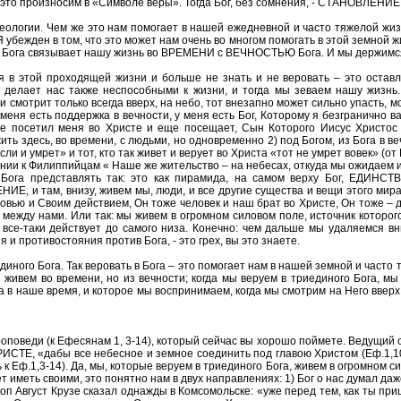
то произносим в «Символе веры». Тогда Бог, без сомнения, - СТАНОВЛЕНИЕ 
ологии. Чем же это нам помогает в нашей ежедневной и часто тяжелой жизн
Я убежден в том, что это может нам очень во многом помогать в этой земной
го Бога связывает нашу жизнь во ВРЕМЕНИ с ВЕЧНОСТЬЮ Бога. И мы держимся
ся в этой проходящей жизни и больше не знать и не веровать – это оста
о делает нас также неспособными к жизни, и тогда мы зеваем нашу жизнь. 
и смотрит только всегда вверх, на небо, тот внезапно может сильно упасть, мож
у меня есть поддержка в вечности, у меня есть Бог, Которому я безгранично
же посетил меня во Христе и еще посещает, Сын Которого Иисус Христо
 жить здесь, во времени, с людьми, но одновременно 2) под Богом, из Бога в 
ли и умрет» и тот, кто так живет и верует во Христа «тот не умрет вовек» (от 
лании к Филиппийцам « Наше же жительство – на небесах, откуда мы ожидаем 
 Бога представлять так: это как пирамида, на самом верху Бог, ЕДИНС
 там, внизу, живем мы, люди, и все другие существа и вещи этого мира. Н
вью и Своим действием, Он тоже человек и наш брат во Христе, Он тоже – ду
между нами. Или так: мы живем в огромном силовом поле, источник которого
все-таки действует до самого низа. Конечно: чем дальше мы удаляемся вни
и противостояния против Бога, - это грех, вы это знаете.
диного Бога. Так веровать в Бога – это помогает нам в нашей земной и часто 
ы живем во времени, но из вечности; когда мы веруем в триединого Бога, м
га в наше время, и которое мы воспринимаем, когда мы смотрим на Него вверх 
 проповеди (к Ефесянам 1, 3-14), который сейчас вы хорошо поймете. Ведущи
РИСТЕ, «дабы все небесное и земное соединить под главою Христом (Еф.1,10)
ать к Еф.1,3-14). Да, мы, которые веруем в триединого Бога, живем в огром
чет иметь своими, это понятно нам в двух направлениях: 1) Бог о нас думал д
 Август Крузе сказал однажды в Комсомольске: «уже перед тем, как ты прише