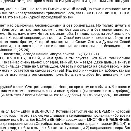
и ДВИЖЕНИЕ, в истории человека Иисуса Христа и в действии Святого Духа.
и, что наш Бог – не только Бытие и вечный покой, но тоже и становление и
 жизни, это «представление» триединого Бога, эта ВЕРА В ТРИЕДИНОГО БОГА.
 за это в нашей бурной проходящей жизни.
вляет нас одинокими, беспомощными и без ориентации. Но только думать о
Ведь это так: кто идет своим путем без указателя и без ориентации, тот
ет быть, даже в яму. Но тот, кто знает оба: 1) я живу здесь на этой земле и с
 важен, Который сопровождает меня из Своей вечности и покоя в моей суете и
с стал моим братом, Который двигает меня Своим Святым Духом из Своей
вечности, - тот живет правильно и не заканчивает свою жизнь в безнадежности
Иоанна 11, 25-26).
и Спасителя, Господа нашего Иисуса Христа….»( 3,20 + 21).
ТВО, ВЕЧНОСТЬ, ПОКОЙ, и чем дальше ты спускаешься вниз, тем больше
о сейчас очень важно: Бог един, вечный, Он – везде, даже дальше внизу и
х, сила, действие во Святом Духе. Он есть и остается на самом верху и все-
 есть и остается на самом верху (БЫТИЕ, источник «света и добра», как мы
з от источника этого сильного поля, Бога, тем слабее Его действие, и тем
трудной жизни. Смотреть вверх, на Него , но при этом не забывать ближнего и
ы живем в этом огромном силовом поле доброты («источник света и добра»),
(читать стих 3 пести «Источник света и добра»). Мы живем здесь, - но «наше
й смысл: Бог – ЕДИН, в ВЕЧНОСТИ, Который отпустил нас во ВРЕМЯ и Который
, потому что это так, как мы слышали в сегодняшнем послании: «ибо все из
ном силовом поле Бога: Бог ЕДИН и ВЕЧЕН, наверху, мы – МНОГИЕ и ВРЕМЕННЫЕ,
аже до творения мира «Он избрал нас в Нем прежде создания мира» (Еф.1,4), я
л в мир, ты был в мыслях Бога» - это утешает; и 2) направление вверх: Бог