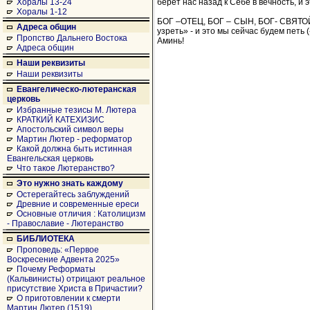
берет нас назад к Себе в вечность, и 
Хоралы 13-24
Хоралы 1-12
БОГ –ОТЕЦ, БОГ – СЫН, БОГ- СВЯТОЙ
Адреса общин
узреть» - и это мы сейчас будем петь (
Пропство Дальнего Востока
Аминь!
Адреса общин
Наши реквизиты
Наши реквизиты
Евангелическо-лютеранская
церковь
Избранные тезисы М. Лютера
КРАТКИЙ КАТЕХИЗИС
Апостольский символ веры
Мартин Лютер - реформатор
Какой должна быть истинная
Евангельская церковь
Что такое Лютеранство?
Это нужно знать каждому
Остерегайтесь заблуждений
Древние и современные ереси
Основные отличия : Католицизм
- Православие - Лютеранство
БИБЛИОТЕКА
Проповедь: «Первое
Воскресение Адвента 2025»
Почему Реформаты
(Кальвинисты) отрицают реальное
присутствие Христа в Причастии?
О приготовлении к смерти
Мартин Лютер (1519)