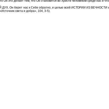
это Он это делает тем, что Он становится во Христе человеком среди нас и чт
 ДУХ. Он берет нас к Себе обратно, и целью всей ИСТОРИИ ИЗ ВЕЧНОСТИ и
«Источник света и добра», 104, 3-5).