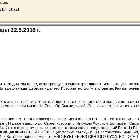
хстане
остока
ы 22.5.2016 г.
. Сегодня мы празднуем Троицу, праздник триединого Бога. Это две очень
тидесятницы. Церковь - да, это История, но Бог – это Бытие. Как мы очень
лась, она развивается, она имеет свою историю, как и все другое в мире
имеет в этом мире! Но Бог – Он Бытие, покой, Он – вечность, вечность вне
новление – это Бог философов. Бог Христиан, наш Бог – это есть еще что-то
ние). И даже задолго до Своей истории с Иисусом Христом Бог имеет Свою
айте, в основном есть только три классических представлений Бога: 1) Бог
ОЖДАЮЩИЙ СВОИХ ЛЮДЕЙ (но только сверху) и 3) Бог христиан, наш Бог,
, и Который одновременно ДЕЙСТВУЕТ ЧЕРЕЗ СВЯТОГО ДУХА: БОГ-ОТЕЦ.