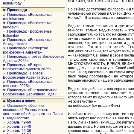
БОГ-СЫН, БОГ-СВЯТОЙ ДУХ – как мы э
новом году
Но сейчас достаточно философии и те
Проповеди
человеческая история и Святой Дух? 
Проповедь: «Воскресенье
Но как? – Эта наша вера в триедино
reminiscere»
Проповедь: «Воскресенье
Видите: только слоняться и суетить
invocavit»
вечности, только медитировать – эт
Проповедь: «Воскресенье
заблуждается, но тот, кто на своем пут
Estomihi»
этими людьми и 2) но это не все, но 
Проповедь: «Воскресенье
непокое, Кто смотрит на меня и да
Sexagesimae»
вечности… Тот, кто знает эти оба: 1)
Проповедь: «Четвертое
или даже отчаянии, тот «будет жить, ес
воскресение Адвента»
--- Как говорит Св Павел в своем пос
Проповедь: «Третье Воскресенье
Ты должен свою веру в триединого
Адвента 2025»
МНОГООБРАЗНОСТЬ, ВРЕМЯ, ДВИЖЕНИЕ, и
Проповедь: «Второе
даже дальше, чем внизу со Своей любо
Воскресенье Адвента 2025».
таки Он одновременно на самом низу 
Проповедь: «Первое
пели перед проповедью), но которое 
Воскресение Адвента 2025»
больше опасность нашего заблуждения 
Проповедь: «Воскресенье
вечности 2025»
Видите, как добра и важна вера в трие
Проповедь: «Предпоследнее
жизнь во времени, - это помогает. М
Воскресенье Церковного Года»
которое течет из одного и вечного Бо
Музыка и пение
же жительство –
на небесах..» (см выще к Фил.)
Оглавление сборника
песнопений Евангелическо-
И сейчас в конце я прочту вам текст
лютеранской общины св. ап. Павла
опять берет нас обратно к Себе во Х
г. Владивостока
Него, Им и к Нему» (Рим.11, 36) (чит
Хоралы 49-60
дальше, внизу. Но Бог нас хотел и хо
Хоралы 37-48
хорошо помню, как наш бывший епископ
Хоралы 25-36