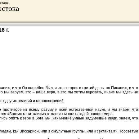
хстане
остока
6 г.
нию, и что Он погребен был, и что воскрес в третий день, по Писанию, и что
о мы веруем, это – наша вера, в это мы хотим веровать, иначе мы здесь не
ех других религий и мировоззрений.
 противоречит всему разуму и всей естественной науке, и мы знаем, что
ется «Богом» капитализма в головах многих людей нашего мира.
ись опять к вере в Бога, мы, как многие умные задумчивые люди, знаем, что
людям, как Виссарион, или в оккультные группы, или к сектантам? Посоветую