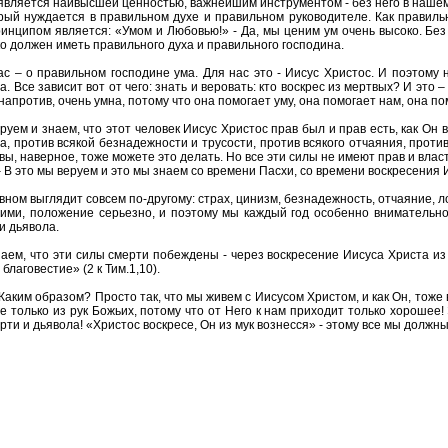
 является наивысшей ценностью, важнейшим инструментом - без него в нашем 
рый нуждается в правильном духе и правильном руководителе. Как правильн
ципом является: «Умом и Любовью!» - Да, мы ценим ум очень высоко. Без ум
ко должен иметь правильного духа и правильного господина.
ас – о правильном господине ума. Для нас это - Иисус Христос. И поэтому
. Все зависит вот от чего: знать и веровать: кто воскрес из мертвых? И это 
 напротив, очень умна, потому что она помогает уму, она помогает нам, она п
веруем и знаем, что этот человек Иисус Христос прав был и прав есть, как О
ма, против всякой безнадежности и трусости, против всякого отчаяния, прот
 вы, наверное, тоже можете это делать. Но все эти силы не имеют прав и влас
– В это мы веруем и это мы знаем со времени Пасхи, со времени воскресения 
вном выглядит совсем по-другому: страх, цинизм, безнадежность, отчаяние, 
ими, положение серьезно, и поэтому мы каждый год особенно внимательно
и дьявола.
знаем, что эти силы смерти побеждены - через воскресение Иисуса Христа 
благовестие» (2 к Тим.1,10).
аким образом? Просто так, что мы живем с Иисусом Христом, и как Он, тоже 
се только из рук Божьих, потому что от Него к нам приходит только хорошее
рти и дьявола! «Христос воскресе, Он из мук вознесся» - этому все мы должн