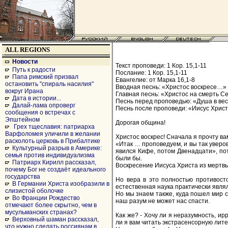
ALL REGIONS
Новости
Текст проповеди: 1 Кор. 15,1-11
Путь к радости
Послание: 1 Кор. 15,1-11
Папа римский призвал
Евангелие: от Марка 16,1-8
остановить "спираль насилия"
Вводная песнь: «Христос воскресе…» (
вокруг Ирана
Главная песнь: «Христос на смерть Себ
Дата в истории...
Песнь перед проповедью: «Душа в весел
Далай-лама опроверг
Песнь после проповеди: «Иисус Христо
сообщения о встречах с
Эпштейном
Дорогая община!
Грех тщеславия: патриарха
Варфоломея уличили в желании
Христос воскрес! Сначала я прочту вам 
расколоть церковь в Прибалтике
«Итак … проповедуем, и вы так уверов
Культурный разрыв в Америке:
явился Кифе, потом Двенадцати», пот
семья против индивидуализма
были бы.
Патриарх Кирилл рассказал,
Воскресение Иисуса Христа из мертвых
почему Бог не создаёт идеального
государства
Но вера в это полностью противосто
В Германии Христа изобразили в
естественная наука практически являл
слизистой оболочке
Но мы знаем также, куда пошел мир с
Во Франции Рождество
наш разум не может нас спасти.
отмечают более скрытно, чем в
мусульманских странах?
Как же? - Хочу ли я неразумность, ир
Верховный шаман рассказал,
ли я вам читать экстрасенсорную лит
что нужно сделать россиянам в