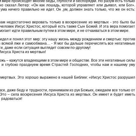
мире происходят многие беды, глупости и беспорядки. Но разум есть только
о сказал Лютер: «Он как лошадь, которой управляет или дьявол, или Бог».
а ничего правильно не идет. Он ,ум, должен знать только, что же он есть:
 нам недостаточно веровать только в воскресение из мертвых - это было бы
– человек Иисус Христос, который есть также Сын Божий. И эта вера помогает
омогает идти правильным путем в этом мире, и не отчаиваться в этом мире.
н видел и понял этот мир: эту нашу жизнь между рождением и смертью: против
ив всякой лжи и самообмана… - Я мог бы дальше перечислять все негативные
ти, даже если ситуация выглядит совсем по-другому!
Иисуса Христа из мертвых!
ложь – кажутся владеющими в этом мире и обществе. Все эти негативные силы
 и глубоко празднуем время Страстей Господних, чтобы нам и нашему уму
из мертвых. Это хорошо выражено в нашей Библии: «Иисус Христос разрушил
все, даже беду и трудности, принимаем из рук Божьих, ожидаем все только от
! Это – сила воскресения Иисуса Христа из мертвых. Он имеет и будет иметь
ы радоваться!