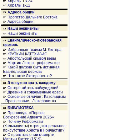
Хоралы 13-24
Хоралы 1-12
Адреса общин
Пропство Дальнего Востока
Адреса общин
Наши реквизиты
Наши реквизиты
Евангелическо-лютеранская
церковь
Избранные тезисы М. Лютера
КРАТКИЙ КАТЕХИЗИС
Апостольский символ веры
Мартин Лютер - реформатор
Какой должна быть истинная
Евангельская церковь
Что такое Лютеранство?
Это нужно знать каждому
Остерегайтесь заблуждений
Древние и современные ереси
Основные отличия : Католицизм
- Православие - Лютеранство
БИБЛИОТЕКА
Проповедь: «Первое
Воскресение Адвента 2025»
Почему Реформаты
(Кальвинисты) отрицают реальное
присутствие Христа в Причастии?
О приготовлении к смерти
Мартин Лютер (1519)