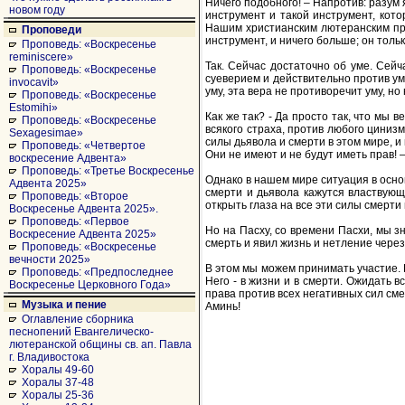
Ничего подобного! – Напротив: разум
новом году
инструмент и такой инструмент, кото
Нашим христианским лютеранским прин
Проповеди
инструмент, и ничего больше; он толь
Проповедь: «Воскресенье
reminiscere»
Так. Сейчас достаточно об уме. Сейч
Проповедь: «Воскресенье
суеверием и действительно против ума
invocavit»
уму, эта вера не противоречит уму, но
Проповедь: «Воскресенье
Estomihi»
Как же так? - Да просто так, что мы 
Проповедь: «Воскресенье
всякого страха, против любого циниз
Sexagesimae»
силы дьявола и смерти в этом мире, и
Проповедь: «Четвертое
Они не имеют и не будут иметь прав! 
воскресение Адвента»
Проповедь: «Третье Воскресенье
Однако в нашем мире ситуация в осно
Адвента 2025»
смерти и дьявола кажутся властвующ
Проповедь: «Второе
открыть глаза на все эти силы смерти 
Воскресенье Адвента 2025».
Проповедь: «Первое
Но на Пасху, со времени Пасхи, мы 
Воскресение Адвента 2025»
смерть и явил жизнь и нетление через 
Проповедь: «Воскресенье
вечности 2025»
В этом мы можем принимать участие. К
Проповедь: «Предпоследнее
Него - в жизни и в смерти. Ожидать в
Воскресенье Церковного Года»
права против всех негативных сил сме
Музыка и пение
Аминь!
Оглавление сборника
песнопений Евангелическо-
лютеранской общины св. ап. Павла
г. Владивостока
Хоралы 49-60
Хоралы 37-48
Хоралы 25-36