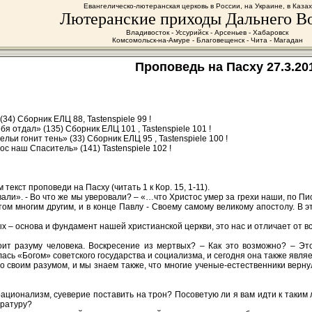
Евангелическо-лютеранская церковь в России, на Украине, в Каза
Лютеранские приходы Дальнего В
Владивосток - Уссурийск - Арсеньев - Хабаровск
Комсомольск-на-Амуре - Благовещенск - Чита - Магадан
Проповедь на Пасху 27.3.201
34) Сборник ЕЛЦ 88, Tastenspiele 99 !
я отдал» (135) Сборник ЕЛЦ 101 , Tastenspiele 101 !
ьи гонит тень» (33) Cборник ЕЛЦ 95 , Tastenspiele 100 !
с наш Спаситель» (141) Tastenspiele 102 !
текст проповеди на Пасху (читать 1 к Кор. 15, 1-11).
али». - Во что же мы уверовали? – «…что Христос умер за грехи наши, по Писа
ом многим другим, и в конце Павлу - Своему самому великому апостолу. В эт
 – основа и фундамент нашей христианской церкви, это нас и отличает от вс
ит разуму человека. Воскресение из мертвых? – Как это возможно? – Это
ась «Богом» советского государства и социализма, и сегодня она также явля
о своим разумом, и мы знаем также, что многие ученые-естественники вернул
рационализм, суеверие поставить на трон? Посоветую ли я вам идти к таким 
ературу?