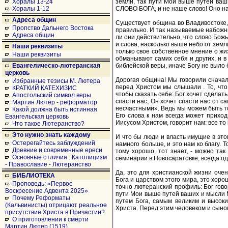
земли, так пути Мои выше путей ваш
Хоралы 13-24
СЛОВО БОГА, и не наше слово! Оно на
Хоралы 1-12
Адреса общин
Существует община во Владивостоке, 
Пропство Дальнего Востока
правильно. И так называемые набожны
Адреса общин
ли они действительно, что слово Божь
и слова, насколько выше небо от земл
Наши реквизиты
только свое собственное мнение о жи
Наши реквизиты
обманывают самих себя и других, и в
библейской веры, иначе Богу не выло
Евангелическо-лютеранская
церковь
Дорогая община! Мы говорили сна
Избранные тезисы М. Лютера
перед Христом мы слышали . То, что
КРАТКИЙ КАТЕХИЗИС
чтобы сказать себе: Бог хочет сделать
Апостольский символ веры
спасти нас, Он хочет спасти нас от 
Мартин Лютер - реформатор
несчастными». Ведь мы можем быть тол
Какой должна быть истинная
Его слова к нам всегда может приход
Евангельская церковь
Иисусом Христом, говорит нам: все то 
Что такое Лютеранство?
Это нужно знать каждому
И что бы люди и власть имущие в этом
Остерегайтесь заблуждений
намного больше, и это нам ко благу. Т
Древние и современные ереси
тому хорошо, тот знает, - можно так
Основные отличия : Католицизм
семинарии в Новосаратовке, всегда од
- Православие - Лютеранство
Да, это для христианской жизни оче
БИБЛИОТЕКА
Бога и царством этого мира, это хор
Проповедь: «Первое
точно лютеранский профиль: Бог гово
Воскресение Адвента 2025»
пути Мои выше путей ваших и мысли 
Почему Реформаты
путем Бога, самым великим и высок
(Кальвинисты) отрицают реальное
Христа. Перед этим человеком и сыно
присутствие Христа в Причастии?
О приготовлении к смерти
Мартин Лютер (1519)