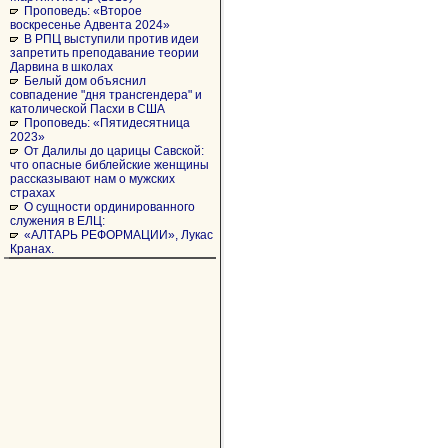
Проповедь: «Второе
воскресенье Адвента 2024»
В РПЦ выступили против идеи
запретить преподавание теории
Дарвина в школах
Белый дом объяснил
совпадение "дня трансгендера" и
католической Пасхи в США
Проповедь: «Пятидесятница
2023»
От Далилы до царицы Савской:
что опасные библейские женщины
рассказывают нам о мужских
страхах
О сущности ординированного
служения в ЕЛЦ:
«АЛТАРЬ РЕФОРМАЦИИ», Лукас
Кранах.