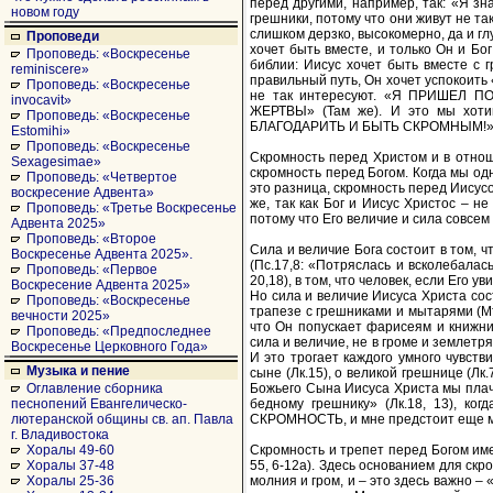
перед другими, например, так: «Я зна
новом году
грешники, потому что они живут не так
слишком дерзко, высокомерно, да и глу
Проповеди
хочет быть вместе, и только Он и Бо
Проповедь: «Воскресенье
библии: Иисус хочет быть вместе с г
reminiscere»
правильный путь, Он хочет успокоить 
Проповедь: «Воскресенье
не так интересуют. «Я ПРИШЕЛ П
invocavit»
ЖЕРТВЫ» (Там же). И это мы хот
Проповедь: «Воскресенье
БЛАГОДАРИТЬ И БЫТЬ СКРОМНЫМ!
Estomihi»
Проповедь: «Воскресенье
Скромность перед Христом и в отнош
Sexagesimae»
скромность перед Богом. Когда мы од
Проповедь: «Четвертое
это разница, скромность перед Иисусо
воскресение Адвента»
же, так как Бог и Иисус Христос – н
Проповедь: «Третье Воскресенье
потому что Его величие и сила совсем 
Адвента 2025»
Проповедь: «Второе
Сила и величие Бога состоит в том, ч
Воскресенье Адвента 2025».
(Пс.17,8: «Потряслась и всколебалас
Проповедь: «Первое
20,18), в том, что человек, если Его у
Воскресение Адвента 2025»
Но сила и величие Иисуса Христа сост
Проповедь: «Воскресенье
трапезе с грешниками и мытарями (Мтф.
вечности 2025»
что Он попускает фарисеям и книжни
Проповедь: «Предпоследнее
сила и величие, не в громе и землетря
Воскресенье Церковного Года»
И это трогает каждого умного чувстви
Музыка и пение
сыне (Лк.15), о великой грешнице (Лк.
Божьего Сына Иисуса Христа мы плаче
Оглавление сборника
бедному грешнику» (Лк.18, 13), ко
песнопений Евангелическо-
СКРОМНОСТЬ, и мне предстоит еще мн
лютеранской общины св. ап. Павла
г. Владивостока
Скромность и трепет перед Богом име
Хоралы 49-60
55, 6-12а). Здесь основанием для ск
Хоралы 37-48
молния и гром, и – это здесь важно –
Хоралы 25-36