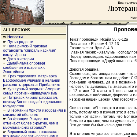
Евангеличес
Лютеранс
Комс
Проповед
ALL REGIONS
Новости
Текст проповеди: Исайя 55, 6-12а
Путь к радости
Послание: к Евреям 4, 12-13
Папа римский призвал
Евангелие: от Луки 8, 4-8
остановить "спираль насилия"
Главная песня: «Хвалу мы Господу пое
вокруг Ирана
Перед проповедью: «Дарованное нам Т
Дата в истории...
После проповеди: «Даруй нам слова бл
Далай-лама опроверг
сообщения о встречах с
Дорогая община!
Эпштейном
Скромность, мы иногда говорим, что 
Грех тщеславия: патриарха
Господом и братом, нам подобает СКР
Варфоломея уличили в желании
познании человека, да и в познание 
расколоть церковь в Прибалтике
человек, ты думаешь, ты знаешь, кто и
Культурный разрыв в Америке:
в 12 стихе 13 главы в 1 послании 
семья против индивидуализма
называемые набожные, фарисеи и кни
Патриарх Кирилл рассказал,
из жизни нашей церкви. Они говорят: «
почему Бог не создаёт идеального
государства
Они говорят: «Я знаю, кто и каков ест
В Германии Христа изобразили в
есть, потому что я изучил это: я ест
слизистой оболочке
только «отчасти», потому что Бог в
Во Франции Рождество
больше и дальше, чем ты думаешь, и д
отмечают более скрытно, чем в
Это должно бы быть ясно для тебя…
мусульманских странах?
Верховный шаман рассказал,
Это мнение «я уже все знаю», уже до
что нужно сделать россиянам в