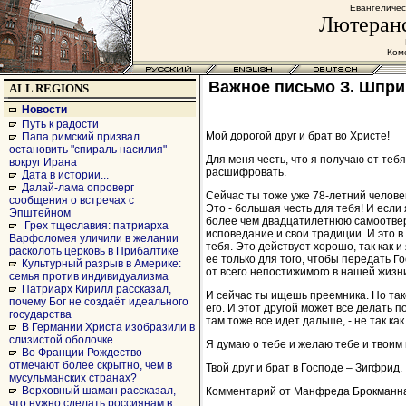
Евангеличес
Лютеранс
Комс
Важное письмо З. Шпри
ALL REGIONS
Новости
Путь к радости
Мой дорогой друг и брат во Христе!
Папа римский призвал
остановить "спираль насилия"
Для меня честь, что я получаю от тебя
вокруг Ирана
расшифровать.
Дата в истории...
Далай-лама опроверг
Сейчас ты тоже уже 78-летний челове
сообщения о встречах с
Это - большая честь для тебя! И если 
Эпштейном
более чем двадцатилетнюю самоотверж
Грех тщеславия: патриарха
исповедание и свои традиции. И это в
Варфоломея уличили в желании
тебя. Это действует хорошо, так как
расколоть церковь в Прибалтике
ее только для того, чтобы передать Г
Культурный разрыв в Америке:
от всего непостижимого в нашей жизн
семья против индивидуализма
Патриарх Кирилл рассказал,
И сейчас ты ищешь преемника. Но таког
почему Бог не создаёт идеального
его. И этот другой может все делать по
государства
там тоже все идет дальше, - не так как
В Германии Христа изобразили в
слизистой оболочке
Я думаю о тебе и желаю тебе и твоим
Во Франции Рождество
отмечают более скрытно, чем в
Твой друг и брат в Господе – Зигфрид.
мусульманских странах?
Верховный шаман рассказал,
Комментарий от Манфреда Брокманн
что нужно сделать россиянам в