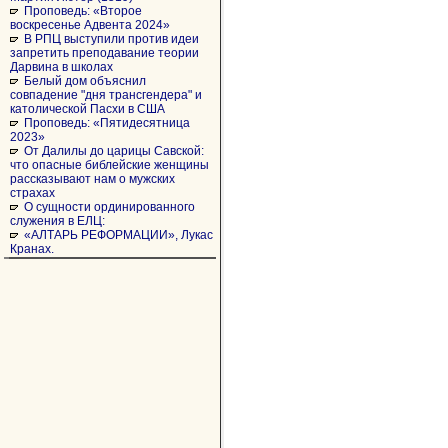
Проповедь: «Второе
воскресенье Адвента 2024»
В РПЦ выступили против идеи
запретить преподавание теории
Дарвина в школах
Белый дом объяснил
совпадение "дня трансгендера" и
католической Пасхи в США
Проповедь: «Пятидесятница
2023»
От Далилы до царицы Савской:
что опасные библейские женщины
рассказывают нам о мужских
страхах
О сущности ординированного
служения в ЕЛЦ:
«АЛТАРЬ РЕФОРМАЦИИ», Лукас
Кранах.