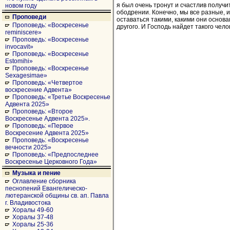
я был очень тронут и счастлив получи
новом году
ободрении. Конечно, мы все разные, 
Проповеди
оставаться такими, какими они основ
Проповедь: «Воскресенье
другого. И Господь найдет такого чело
reminiscere»
Проповедь: «Воскресенье
invocavit»
Проповедь: «Воскресенье
Estomihi»
Проповедь: «Воскресенье
Sexagesimae»
Проповедь: «Четвертое
воскресение Адвента»
Проповедь: «Третье Воскресенье
Адвента 2025»
Проповедь: «Второе
Воскресенье Адвента 2025».
Проповедь: «Первое
Воскресение Адвента 2025»
Проповедь: «Воскресенье
вечности 2025»
Проповедь: «Предпоследнее
Воскресенье Церковного Года»
Музыка и пение
Оглавление сборника
песнопений Евангелическо-
лютеранской общины св. ап. Павла
г. Владивостока
Хоралы 49-60
Хоралы 37-48
Хоралы 25-36