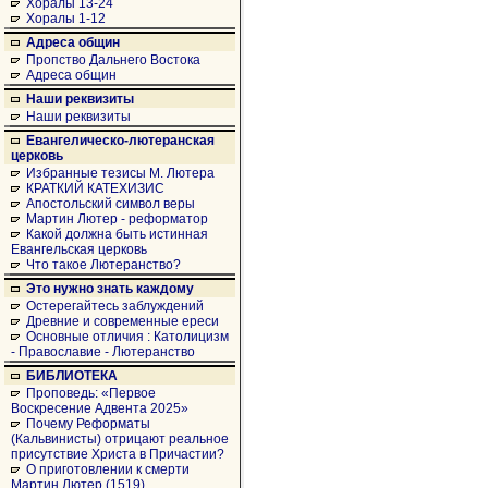
Хоралы 13-24
Хоралы 1-12
Адреса общин
Пропство Дальнего Востока
Адреса общин
Наши реквизиты
Наши реквизиты
Евангелическо-лютеранская
церковь
Избранные тезисы М. Лютера
КРАТКИЙ КАТЕХИЗИС
Апостольский символ веры
Мартин Лютер - реформатор
Какой должна быть истинная
Евангельская церковь
Что такое Лютеранство?
Это нужно знать каждому
Остерегайтесь заблуждений
Древние и современные ереси
Основные отличия : Католицизм
- Православие - Лютеранство
БИБЛИОТЕКА
Проповедь: «Первое
Воскресение Адвента 2025»
Почему Реформаты
(Кальвинисты) отрицают реальное
присутствие Христа в Причастии?
О приготовлении к смерти
Мартин Лютер (1519)