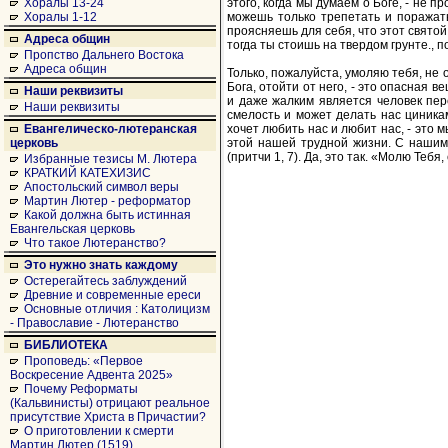
этого, когда мы думаем о Боге, - не пр
Хоралы 13-24
можешь только трепетать и поражать
Хоралы 1-12
проясняешь для себя, что этот святой 
Адреса общин
тогда ты стоишь на твердом грунте., 
Пропство Дальнего Востока
Адреса общин
Только, пожалуйста, умоляю тебя, не о
Бога, отойти от него, - это опасная 
Наши реквизиты
и даже жалким является человек пер
Наши реквизиты
смелость и может делать нас циниками
хочет любить нас и любит нас, - это 
Евангелическо-лютеранская
этой нашей трудной жизни. С нашим 
церковь
(притчи 1, 7). Да, это так. «Молю Тебя
Избранные тезисы М. Лютера
КРАТКИЙ КАТЕХИЗИС
Апостольский символ веры
Мартин Лютер - реформатор
Какой должна быть истинная
Евангельская церковь
Что такое Лютеранство?
Это нужно знать каждому
Остерегайтесь заблуждений
Древние и современные ереси
Основные отличия : Католицизм
- Православие - Лютеранство
БИБЛИОТЕКА
Проповедь: «Первое
Воскресение Адвента 2025»
Почему Реформаты
(Кальвинисты) отрицают реальное
присутствие Христа в Причастии?
О приготовлении к смерти
Мартин Лютер (1519)