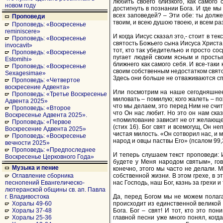
любить своего близкого, как самого
новом году
достигнуть в познании Бога. И где м
всех заповедей? – Эти обе: ты долже
Проповеди
твоим, и всею душою твоею, и всем ра
Проповедь: «Воскресенье
reminiscere»
И когда Иисус сказал это,- стоит в те
Проповедь: «Воскресенье
святость Божьего сына Иисуса Христа
invocavit»
тот, кто так убедительно и просто со
Проповедь: «Воскресенье
пугает людей своим ясным и просты
Estomihi»
ближнего как самого себя. И все-таки
Проповедь: «Воскресенье
своим собственным недостатком свято
Sexagesimae»
Здесь они больше не отваживаются спр
Проповедь: «Четвертое
воскресение Адвента»
Или посмотрим на наше сегодняшнее 
Проповедь: «Третье Воскресенье
миловать – помилую; кого жалеть – по
Адвента 2025»
что мы делаем, это перед Ним не счита
Проповедь: «Второе
что Он нас любит. Но это он нам сказ
Воскресенье Адвента 2025».
«помилование зависит не от желающег
Проповедь: «Первое
(стих 16). Бог свят и всемогущ, Он н
Воскресение Адвента 2025»
чистая милость. «Он сотворил нас, и м
Проповедь: «Воскресенье
народ и овцы паствы Его» (псалом 99,3
вечности 2025»
Проповедь: «Предпоследнее
И теперь слушаем текст проповеди: И
Воскресенье Церковного Года»
будете у Меня народом святым», гов
Музыка и пение
конечно, этого мы часто не делали. М
собственной жизни. В этом грехе, в 
Оглавление сборника
нас Господь, наш Бог, казнь за грехи 
песнопений Евангелическо-
лютеранской общины св. ап. Павла
Да, перед Богом мы не можем полагат
г. Владивостока
происходит из единственной великой 
Хоралы 49-60
Бога. Бог – свят! И тот, кто это п
Хоралы 37-48
главной песни уже много понял, когд
Хоралы 25-36