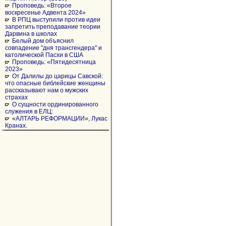
Проповедь: «Второе
воскресенье Адвента 2024»
В РПЦ выступили против идеи
запретить преподавание теории
Дарвина в школах
Белый дом объяснил
совпадение "дня трансгендера" и
католической Пасхи в США
Проповедь: «Пятидесятница
2023»
От Далилы до царицы Савской:
что опасные библейские женщины
рассказывают нам о мужских
страхах
О сущности ординированного
служения в ЕЛЦ:
«АЛТАРЬ РЕФОРМАЦИИ», Лукас
Кранах.