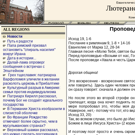
Евангеличес
Лютеранс
Комс
Проповедь
ALL REGIONS
Новости
Исход 19, 1-6
Путь к радости
Послание к римлянам 9, 1-8 + 14-16
Папа римский призвал
Евангелие от Марка 12, 28-34
остановить "спираль насилия"
Главная песня «Молю Тебя, святое бы
вокруг Ирана
Перед проповедью «Возьми от нас, Гос
Дата в истории...
После проповеди «Хвала и честь Царю 
Далай-лама опроверг
сообщения о встречах с
Эпштейном
Дорогая община!
Грех тщеславия: патриарха
Варфоломея уличили в желании
Это воскресение - воскресение свято
расколоть церковь в Прибалтике
или говорить). Здесь один человек пр
Культурный разрыв в Америке:
он сразу говорит: сначала я должен оч
семья против индивидуализма
Патриарх Кирилл рассказал,
Но после этого во второй строфе он 
почему Бог не создаёт идеального
трепещет, когда она хочет поднять п
государства
мере попробовал это, чтобы моя ду
В Германии Христа изобразили в
Наверное, нет,- потому что тот, кто в
слизистой оболочке
Исход 33, 20)
Во Франции Рождество
Так, во всяком случае, это было до И
отмечают более скрытно, чем в
Божию в лице Иисуса Христа» (2 корин
мусульманских странах?
Верховный шаман рассказал,
И поэтому поэт просто и очень скром
что нужно сделать россиянам в