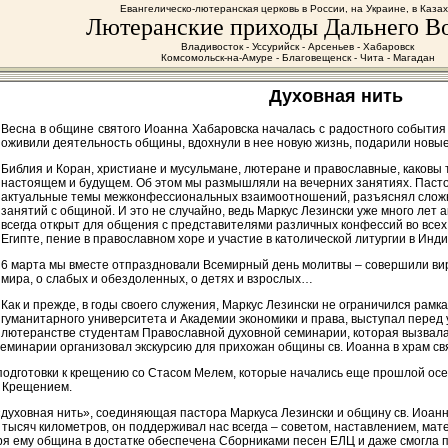
Евангелическо-лютеранская церковь в России, на Украине, в Каза
Лютеранские приходы Дальнего В
Владивосток - Уссурийск - Арсеньев - Хабаровск
Комсомольск-на-Амуре - Благовещенск - Чита - Магадан
Духовная нить
Весна в общине святого Иоанна Хабаровска началась с радостного события 
оживили деятельность общины, вдохнули в нее новую жизнь, подарили новы
Библия и Коран, христиане и мусульмане, лютеране и православные, каковы т
настоящем и будущем. Об этом мы размышляли на вечерних занятиях. Пасто
актуальные темы межконфессиональных взаимоотношений, разъяснял сложн
занятий с общиной. И это не случайно, ведь Маркус Лезински уже много лет 
всегда открыт для общения с представителями различных конфессий во всех
Египте, пение в православном хоре и участие в католической литургии в Инди
6 марта мы вместе отпраздновали Всемирный день молитвы – совершили вир
мира, о слабых и обездоленных, о детях и взрослых…
Как и прежде, в годы своего служения, Маркус Лезински не ограничился рам
гуманитарного университета и Академии экономики и права, выступал перед
лютеранстве студентам Православной духовной семинарии, которая вызвал
Семинарии организовал экскурсию для прихожан общины св. Иоанна в храм с
подготовки к крещению со Стасом Мелем, которые начались еще прошлой ос
и Крещением.
духовная нить», соединяющая пастора Маркуса Лезински и общину св. Иоанна 
и тысяч километров, он поддерживал нас всегда – советом, наставлением, м
ря ему община в достатке обеспечена Сборниками песен ЕЛЦ и даже смогла 