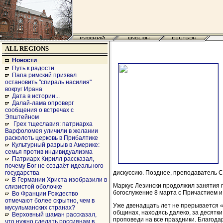
ALL REGIONS
Новости
Путь к радости
Папа римский призвал
остановить "спираль насилия"
вокруг Ирана
Дата в истории...
Далай-лама опроверг
сообщения о встречах с
Эпштейном
Грех тщеславия: патриарха
Варфоломея уличили в желании
расколоть церковь в Прибалтике
Культурный разрыв в Америке:
семья против индивидуализма
Патриарх Кирилл рассказал,
почему Бог не создаёт идеального
дискуссию. Позднее, преподаватель 
государства
В Германии Христа изобразили в
Маркус Лезински продолжил занятия 
слизистой оболочке
богослужение 8 марта с Причастием 
Во Франции Рождество
отмечают более скрытно, чем в
Уже двенадцать лет не прерывается «
мусульманских странах?
общинах, находясь далеко, за десятк
Верховный шаман рассказал,
проповеди на все праздники. Благода
что нужно сделать россиянам в