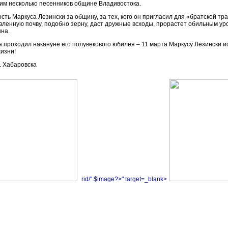
им несколько песенников общине Владивостока.
сть Маркуса Лезински за общину, за тех, кого он пригласил для «братской т
товленную почву, подобно зерну, даст дружные всходы, прорастет обильным у
нна.
а проходил накануне его полувекового юбилея – 11 марта Маркусу Лезински 
жизни!
. Хабаровска
rid/".$image?>" target=_blank>