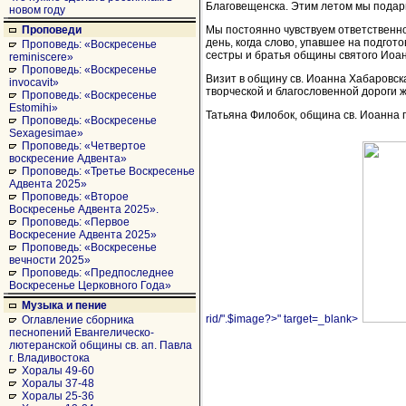
Благовещенска. Этим летом мы подар
новом году
Мы постоянно чувствуем ответственно
Проповеди
день, когда слово, упавшее на подго
Проповедь: «Воскресенье
сестры и братья общины святого Иоа
reminiscere»
Проповедь: «Воскресенье
Визит в общину св. Иоанна Хабаровск
invocavit»
творческой и благословенной дороги 
Проповедь: «Воскресенье
Estomihi»
Татьяна Филобок, община св. Иоанна г
Проповедь: «Воскресенье
Sexagesimae»
Проповедь: «Четвертое
воскресение Адвента»
Проповедь: «Третье Воскресенье
Адвента 2025»
Проповедь: «Второе
Воскресенье Адвента 2025».
Проповедь: «Первое
Воскресение Адвента 2025»
Проповедь: «Воскресенье
вечности 2025»
Проповедь: «Предпоследнее
Воскресенье Церковного Года»
Музыка и пение
rid/".$image?>" target=_blank>
Оглавление сборника
песнопений Евангелическо-
лютеранской общины св. ап. Павла
г. Владивостока
Хоралы 49-60
Хоралы 37-48
Хоралы 25-36