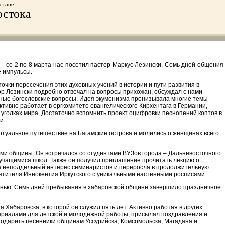
хстане
остока
– со 2 по 8 марта нас посетил пастор Маркус Лезински. Семь дней общения
е импульсы.
очки пересечения этих духовных учений в истории и пути развития в
р Лезински подробно отвечал на вопросы прихожан, обсуждал с нами
ые богословские вопросы. Идея экуменизма пронизывала многие темы
активно работает в оргкомитете евангелического Кирхентага в Германии,
 уголках мира. Достаточно вспомнить проект оцифровки песнопений коптов в
и.
туальное путешествие на Багамские острова и молились о женщинах всего
ками общины. Он встречался со студентами ВУЗов города – Дальневосточного
 учащимися школ. Также он получил приглашение прочитать лекцию о
а неподдельный интерес семинаристов и переросла в продолжительную
вятителя Иннокентия Иркутского с уникальными настенными росписями.
енью. Семь дней пребывания в хабаровской общине завершило праздничное
Хабаровска, в которой он служил пять лет. Активно работая в других
атериалами для детской и молодежной работы, присылал поздравления и
подарить песенники общинам Уссурийска, Комсомольска, Магадана и