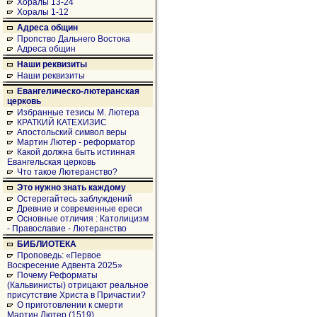
Хоралы 13-24
Хоралы 1-12
Адреса общин
Пропство Дальнего Востока
Адреса общин
Наши реквизиты
Наши реквизиты
Евангелическо-лютеранская
церковь
Избранные тезисы М. Лютера
КРАТКИЙ КАТЕХИЗИС
Апостольский символ веры
Мартин Лютер - реформатор
Какой должна быть истинная
Евангельская церковь
Что такое Лютеранство?
Это нужно знать каждому
Остерегайтесь заблуждений
Древние и современные ереси
Основные отличия : Католицизм
- Православие - Лютеранство
БИБЛИОТЕКА
Проповедь: «Первое
Воскресение Адвента 2025»
Почему Реформаты
(Кальвинисты) отрицают реальное
присутствие Христа в Причастии?
О приготовлении к смерти
Мартин Лютер (1519)