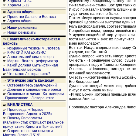
иудейскому обрядовому закону это по
Хоралы 13-24
считались нечистыми. Вот для таких 
Хоралы 1-12
Иисус приказал наполнить кувшины во
Адреса общин
туда ничего налито не было.
Пропство Дальнего Востока
Потом Иисус приказал слугам зачерп
Адреса общин
брачной церемонии выступал один из 
Роль распорядителя, соответствовала
Наши реквизиты
Попробовав воды, превратившейся в в
Наши реквизиты
У иудеев свадебный пир устраивали 
гости напьются и вкус их притупится
Евангелическо-лютеранская
вино напоследок".
церковь
Вот так Иисус впервые явил миру С
Избранные тезисы М. Лютера
увидели, кто Он такой.
КРАТКИЙ КАТЕХИЗИС
Думаю, вопрос: «кто есть Иисус Христ
Апостольский символ веры
Он есть - «Предвечное Слово, сущее
Мартин Лютер - реформатор
превращает воду в Таинстве Крещения
Какой должна быть истинная
Он есть – «Человек», никогда не о
Евангельская церковь
истинной человечности.
Что такое Лютеранство?
Он есть - «Жертвенный Ангец Божий»,
Это нужно знать каждому
Его Воскресение!
Остерегайтесь заблуждений
Думаю, что каждый может еще добавит
Древние и современные ереси
Иисус и есть наша жизнь!
Основные отличия : Католицизм
«И мир Божий, который превыше всяко
- Православие - Лютеранство
нашем. Аминь».
БИБЛИОТЕКА
Проповедь: пастора Александра Лапочен
Проповедь: «Первое
Воскресение Адвента 2025»
Почему Реформаты
(Кальвинисты) отрицают реальное
присутствие Христа в Причастии?
О приготовлении к смерти
Мартин Лютер (1519)