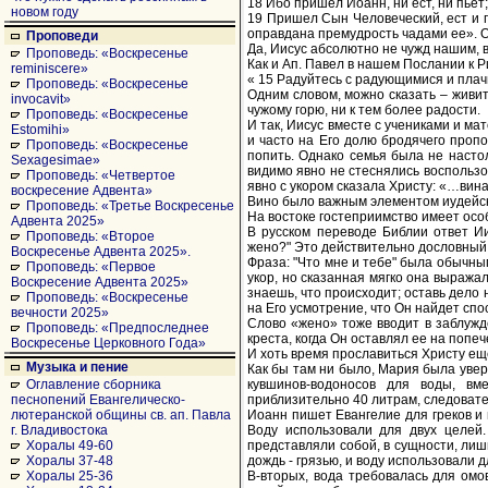
18 Ибо пришел Иоанн, ни ест, ни пьет; 
новом году
19 Пришел Сын Человеческий, ест и пь
оправдана премудрость чадами ее». О
Проповеди
Да, Иисус абсолютно не чужд нашим, 
Проповедь: «Воскресенье
Как и Ап. Павел в нашем Послании к 
reminiscere»
« 15 Радуйтесь с радующимися и плач
Проповедь: «Воскресенье
Одним словом, можно сказать – живит
invocavit»
чужому горю, ни к тем более радости.
Проповедь: «Воскресенье
И так, Иисус вместе с учениками и ма
Estomihi»
и часто на Его долю бродячего пропо
Проповедь: «Воскресенье
попить. Однако семья была не настол
Sexagesimae»
видимо явно не стеснялись воспользо
Проповедь: «Четвертое
явно с укором сказала Христу: «…вина
воскресение Адвента»
Вино было важным элементом иудейског
Проповедь: «Третье Воскресенье
На востоке гостеприимство имеет особ
Адвента 2025»
В русском переводе Библии ответ Ии
Проповедь: «Второе
жено?" Это действительно дословный 
Воскресенье Адвента 2025».
Фраза: "Что мне и тебе" была обычн
Проповедь: «Первое
укор, но сказанная мягко она выражал
Воскресение Адвента 2025»
знаешь, что происходит; оставь дело 
Проповедь: «Воскресенье
на Его усмотрение, что Он найдет сп
вечности 2025»
Слово «жено» тоже вводит в заблужде
Проповедь: «Предпоследнее
креста, когда Он оставлял ее на попеч
Воскресенье Церковного Года»
И хоть время прославиться Христу еще
Музыка и пение
Как бы там ни было, Мария была увер
кувшинов-водоносов для воды, вм
Оглавление сборника
приблизительно 40 литрам, следовате
песнопений Евангелическо-
Иоанн пишет Евангелие для греков и
лютеранской общины св. ап. Павла
Воду использовали для двух целей
г. Владивостока
представляли собой, в сущности, лиш
Хоралы 49-60
дождь - грязью, и воду использовали д
Хоралы 37-48
В-вторых, вода требовалась для ом
Хоралы 25-36