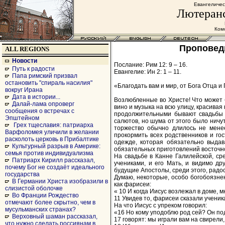
Евангеличес
Лютеранс
Комс
Проповед
ALL REGIONS
Новости
Послание: Рим 12: 9 – 16.
Путь к радости
Евангелие: Ин 2: 1 – 11.
Папа римский призвал
остановить "спираль насилия"
«Благодать вам и мир, от Бога Отца и
вокруг Ирана
Дата в истории...
Возлюбленные во Христе! Что может б
Далай-лама опроверг
вино и музыка на всю улицу, красива
сообщения о встречах с
продолжительными бывают свадьбы н
Эпштейном
салютов, но шума от этого было ничу
Грех тщеславия: патриарха
торжество обычно длилось не менее
Варфоломея уличили в желании
прокормить всех родственников и гос
расколоть церковь в Прибалтике
одежде, которая обязательно выдав
Культурный разрыв в Америке:
обязательных приготовлений восточно
семья против индивидуализма
На свадьбе в Канне Галилейской, ср
Патриарх Кирилл рассказал,
учениками, и его Мать, и видимо д
почему Бог не создаёт идеального
будущие Апостолы, среди этого, радо
государства
Думаю, некоторые, особо богобоязн
В Германии Христа изобразили в
как фарисеи:
слизистой оболочке
« 10 И когда Иисус возлежал в доме, 
Во Франции Рождество
11 Увидев то, фарисеи сказали ученик
отмечают более скрытно, чем в
На что Иисус с упреком говорил:
мусульманских странах?
«16 Но кому уподоблю род сей? Он по
Верховный шаман рассказал,
17 говорят: мы играли вам на свирели
что нужно сделать россиянам в