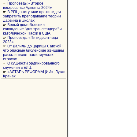
Проповедь: «Второе
воскресенье Адвента 2024»
В РПЦ выступили против идеи
запретить преподавание теории
Дарвина в школах
Белый дом объяснил
совпадение "дня трансгендера" и
католической Пасхи в США
Проповедь: «Пятидесятница
2023»
От Далилы до царицы Савской:
что опасные библейские женщины
рассказывают нам о мужских
страхах
О сущности ординированного
служения в ЕЛЦ:
«АЛТАРЬ РЕФОРМАЦИИ», Лукас
Кранах.