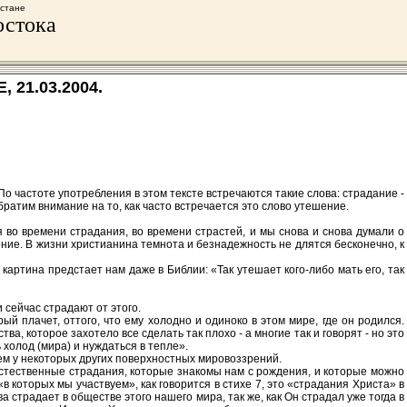
хстане
остока
 21.03.2004.
. По частоте употребления в этом тексте встречаются такие слова: страдание -
братим внимание на то, как часто встречается это слово утешение.
я во времени страдания, во времени страстей, и мы снова и снова думали о
ение. В жизни христианина темнота и безнадежность не длятся бесконечно, к
картина предстает нам даже в Библии: «Так утешает кого-либо мать его, так
и сейчас страдают от этого.
й плачет, оттого, что ему холодно и одиноко в этом мире, где он родился.
ва, которое захотело все сделать так плохо - а многие так и говорят - но это
 холод (мира) и нуждаться в тепле».
чем у некоторых других поверхностных мировоззрений.
 естественные страдания, которые знакомы нам с рождения, и которые можно
в которых мы участвуем», как говорится в стихе 7, это «страдания Христа» в
 страдает в обществе этого нашего мира, так же, как Он страдал уже тогда в