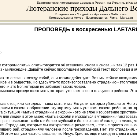
Евангелическо-лютеранская церковь в России, на Украине, в Каза
Лютеранские приходы Дальнего В
Владивосток - Уссурийск - Арсеньев - Хабаровск
Комсомольск-на-Амуре - Благовещенск - Чита - Магадан
ПРОПОВЕДЬ к воскресенью LAETARE,
)
в котором опять и опять говорится об утешении, снова и снова, - и так 12 раз
 раз - милосердие. Давайте сейчас прослушаем библейский текст проповеди и о
как-то связаны между собой, они взаимодействуют. Вот мы сейчас находимс
мире и в обществе. Но здесь что-то противопоставлено страданию - это утеш
его, и это Бог, который не забывает своих людей.
оминаем прежде всего мать, которая утешает своего плачущего ребенка. Эта 
наш отец, или как здесь - наша мать, и мы Его дети, которые убежали от Него 
жим в своем воображении эту картину: мать утешает своего ребенка, которы
а ситуация «быть в страдании и скорби» - это не злое изобретение христианст
для людей в этом мире: «быть в скорби и нуждаться в утешении, чувствовать
 раз показывает себя как более глубокий и более честный взгляд на жизнь, 
же. Страдания, которые мы как христиане разделяем, - это не просто лишь
вшего рай, страданиями человека после грехопадения. Нет, эти страдания, «
 этом мы уже часто слышали, что Иисус Христос еще и сегодня снова и снова