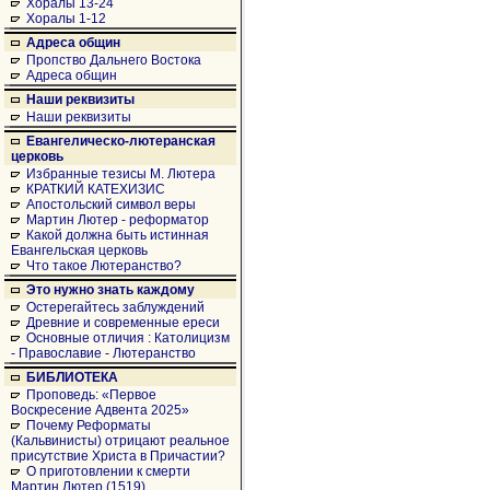
Хоралы 13-24
Хоралы 1-12
Адреса общин
Пропство Дальнего Востока
Адреса общин
Наши реквизиты
Наши реквизиты
Евангелическо-лютеранская
церковь
Избранные тезисы М. Лютера
КРАТКИЙ КАТЕХИЗИС
Апостольский символ веры
Мартин Лютер - реформатор
Какой должна быть истинная
Евангельская церковь
Что такое Лютеранство?
Это нужно знать каждому
Остерегайтесь заблуждений
Древние и современные ереси
Основные отличия : Католицизм
- Православие - Лютеранство
БИБЛИОТЕКА
Проповедь: «Первое
Воскресение Адвента 2025»
Почему Реформаты
(Кальвинисты) отрицают реальное
присутствие Христа в Причастии?
О приготовлении к смерти
Мартин Лютер (1519)