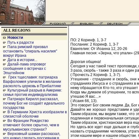
ALL REGIONS
Новости
ПО: 2 Коринф. 1, 3-7
Путь к радости
Послание: 2 Коринф. 1, 3-7
Папа римский призвал
Евангелие: От Иоанна 12, 20-26
остановить "спираль насилия"
Главная песня: «Зерна, что упали» (29
вокруг Ирана
Дата в истории...
Дорогая община!
Далай-лама опроверг
Сегодня у нас такой текст проповеди, 
сообщения о встречах с
3 раза, скорбь - также 3 раза и один
Эпштейном
( Прочесть 2 Коринф. 1, 3-7).
Грех тщеславия: патриарха
Утешение - страдание и скорбь, они 
Варфоломея уличили в желании
страданиях Иисуса и о страданиях в 
расколоть церковь в Прибалтике
нему обращается Кто-то, кто утешает 
Культурный разрыв в Америке:
Когда мы думаем об утешении, то всп
семья против индивидуализма
утешаю Я вас....»
Патриарх Кирилл рассказал,
( Исаия 66, 13).
почему Бог не создаёт идеального
Это говорит Бог своим людям. Да, Бог 
государства
Давайте же хорошо представим и удер
В Германии Христа изобразили в
Таким образом, мы видим также, что эт
слизистой оболочке
подлинная и первоначальная ситуация 
Во Франции Рождество
Таким образом, христианская вера еще
отмечают более скрытно, чем в
Но здесь все идет еще дальше и глуб
мусульманских странах?
назвать страданиями человека, утрати
Верховный шаман рассказал,
этом нашем мире и нашем обществе. Об
что нужно сделать россиянам в