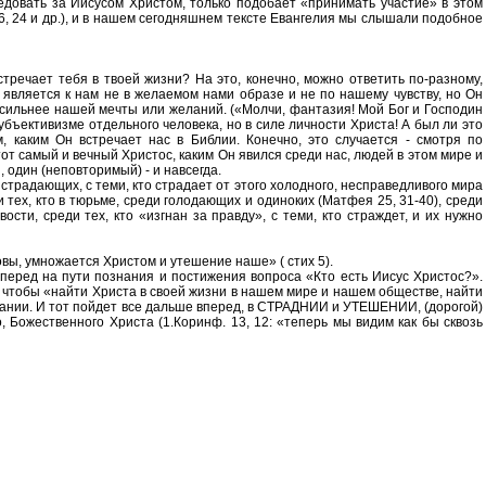
ледовать за Иисусом Христом, только подобает «принимать участие» в этом
 16, 24 и др.), и в нашем сегодняшнем тексте Евангелия мы слышали подобное
тречает тебя в твоей жизни? На это, конечно, можно ответить по-разному,
 является к нам не в желаемом нами образе и не по нашему чувству, но Он
ть сильнее нашей мечты или желаний. («Молчи, фантазия! Мой Бог и Господин
субъективизме отдельного человека, но в силе личности Христа! А был ли это
, каким Он встречает нас в Библии. Конечно, это случается - смотря по
 тот самый и вечный Христос, каким Он явился среди нас, людей в этом мире и
, один (неповторимый) - и навсегда.
страдающих, с теми, кто страдает от этого холодного, несправедливого мира
и тех, кто в тюрьме, среди голодающих и одиноких (Матфея 25, 31-40), среди
сти, среди тех, кто «изгнан за правду», с теми, кто страждет, и их нужно
овы, умножается Христом и утешение наше» ( стих 5).
вперед на пути познания и постижения вопроса «Кто есть Иисус Христос?».
тобы «найти Христа в своей жизни в нашем мире и нашем обществе, найти
адании. И тот пойдет все дальше вперед, в СТРАДНИИ и УТЕШЕНИИ, (дорогой)
 Божественного Христа (1.Коринф. 13, 12: «теперь мы видим как бы сквозь