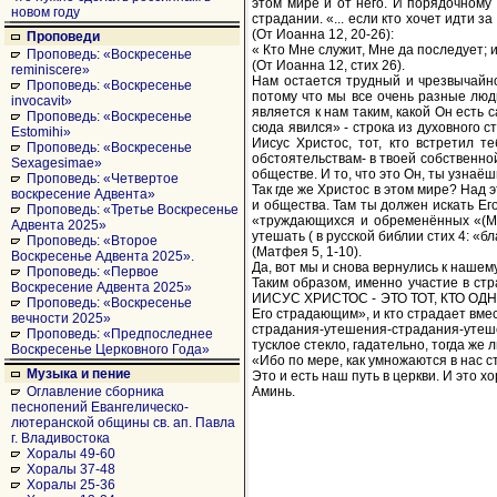
этом мире и от него. И порядочному 
новом году
страдании. «... если кто хочет идти 
(От Иоанна 12, 20-26):
Проповеди
« Кто Мне служит, Мне да последует; и
Проповедь: «Воскресенье
(От Иоанна 12, стих 26).
reminiscere»
Нам остается трудный и чрезвычайно 
Проповедь: «Воскресенье
потому что мы все очень разные люд
invocavit»
является к нам таким, какой Он есть 
Проповедь: «Воскресенье
сюда явился» - строка из духовного с
Estomihi»
Иисус Христос, тот, кто встретил т
Проповедь: «Воскресенье
обстоятельствам- в твоей собственной 
Sexagesimae»
обществе. И то, что это Он, ты узнаёш
Проповедь: «Четвертое
Так где же Христос в этом мире? Над 
воскресение Адвента»
и общества. Там ты должен искать Его
Проповедь: «Третье Воскресенье
«труждающихся и обременённых «(Матф
Адвента 2025»
утешать ( в русской библии стих 4: «
Проповедь: «Второе
(Матфея 5, 1-10).
Воскресенье Адвента 2025».
Да, вот мы и снова вернулись к нашем
Проповедь: «Первое
Таким образом, именно участие в ст
Воскресение Адвента 2025»
ИИСУС ХРИСТОС - ЭТО ТОТ, КТО ОДНОВ
Проповедь: «Воскресенье
Его страдающим», и кто страдает вме
вечности 2025»
страдания-утешения-страдания-утешен
Проповедь: «Предпоследнее
тусклое стекло, гадательно, тогда же 
Воскресенье Церковного Года»
«Ибо по мере, как умножаются в нас 
Музыка и пение
Это и есть наш путь в церкви. И это х
Аминь.
Оглавление сборника
песнопений Евангелическо-
лютеранской общины св. ап. Павла
г. Владивостока
Хоралы 49-60
Хоралы 37-48
Хоралы 25-36