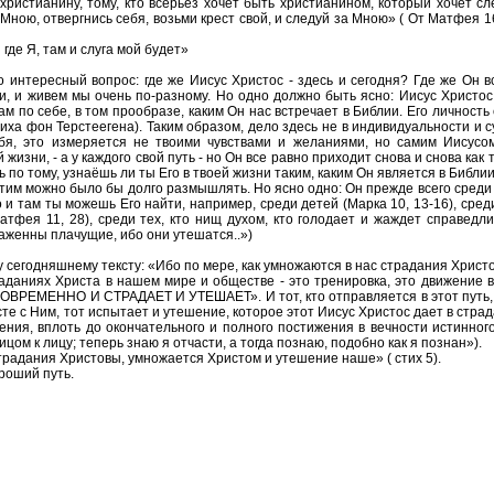
христианину, тому, кто всерьез хочет быть христианином, который хочет с
за Мною, отвергнись себя, возьми крест свой, и следуй за Мною» ( От Матфея
 где Я, там и слуга мой будет»
интересный вопрос: где же Иисус Христос - здесь и сегодня? Где же Он вс
и, и живем мы очень по-разному. Но одно должно быть ясно: Иисус Христос
сам по себе, в том прообразе, каким Он нас встречает в Библии. Его личнос
тиха фон Терстеегена). Таким образом, дело здесь не в индивидуальности и 
ебя, это измеряется не твоими чувствами и желаниями, но самим Иисусом
жизни, - а у каждого свой путь - но Он все равно приходит снова и снова как
ь по тому, узнаёшь ли ты Его в твоей жизни таким, каким Он является в Библии
этим можно было бы долго размышлять. Но ясно одно: Он прежде всего среди 
 и там ты можешь Его найти, например, среди детей (Марка 10, 13-16), сред
ея 11, 28), среди тех, кто нищ духом, кто голодает и жаждет справедливо
блаженны плачущие, ибо они утешатся..»)
у сегодняшнему тексту: «Ибо по мере, как умножаются в нас страдания Христ
раданиях Христа в нашем мире и обществе - это тренировка, это движение 
РЕМЕННО И СТРАДАЕТ И УТЕШАЕТ». И тот, кто отправляется в этот путь, ч
сте с Ним, тот испытает и утешение, которое этот Иисус Христос дает в стр
ия, вплоть до окончательного и полного постижения в вечности истинного,
лицом к лицу; теперь знаю я отчасти, а тогда познаю, подобно как я познан»).
страдания Христовы, умножается Христом и утешение наше» ( стих 5).
ороший путь.