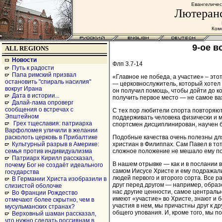
Евангеличес
Лютеранс
Комс
9-ое в
ALL REGIONS
Новости
Флп 3.7-14
Путь к радости
Папа римский призвал
«Главное не победа, а участие» – это
остановить "спираль насилия"
— церковнослужитель, который хотел 
вокруг Ирана
он получил помощь, чтобы дойти до к
Дата в истории...
получить первое место — не самое ва
Далай-лама опроверг
сообщения о встречах с
С тех пор любители спорта повторяют
Эпштейном
поддерживать человека физически и м
Грех тщеславия: патриарха
спортсмен дисциплинирован, научен 
Варфоломея уличили в желании
Подобные качества очень полезны для
расколоть церковь в Прибалтике
христиан в Филиппах. Сам Павел в тот
Культурный разрыв в Америке:
сложное положение не мешало ему по
семья против индивидуализма
Патриарх Кирилл рассказал,
В нашем отрывке — как и в послании 
почему Бог не создаёт идеального
самом Иисусе Христе и ему подражали
государства
людей первого и второго сорта. Все 
В Германии Христа изобразили в
друг перед другом — например, образ
слизистой оболочке
нас другие ценности, самое центрально
Во Франции Рождество
имеют «участие» во Христе, знают и 
отмечают более скрытно, чем в
участия в нем, мы причастны друг к 
мусульманских странах?
общего упования. И, кроме того, мы п
Верховный шаман рассказал,
что нужно сделать россиянам в