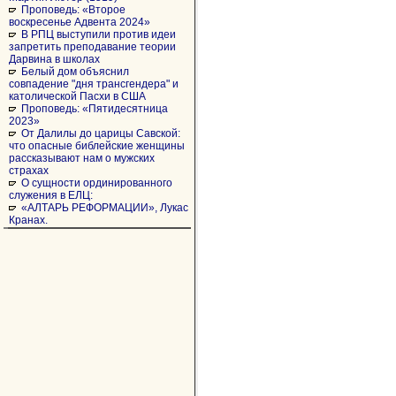
Проповедь: «Второе
воскресенье Адвента 2024»
В РПЦ выступили против идеи
запретить преподавание теории
Дарвина в школах
Белый дом объяснил
совпадение "дня трансгендера" и
католической Пасхи в США
Проповедь: «Пятидесятница
2023»
От Далилы до царицы Савской:
что опасные библейские женщины
рассказывают нам о мужских
страхах
О сущности ординированного
служения в ЕЛЦ:
«АЛТАРЬ РЕФОРМАЦИИ», Лукас
Кранах.