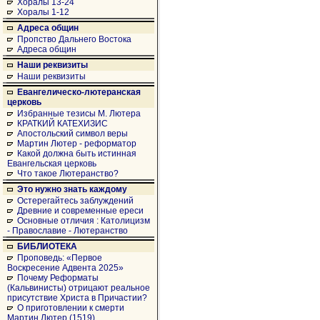
Хоралы 13-24
Хоралы 1-12
Адреса общин
Пропство Дальнего Востока
Адреса общин
Наши реквизиты
Наши реквизиты
Евангелическо-лютеранская
церковь
Избранные тезисы М. Лютера
КРАТКИЙ КАТЕХИЗИС
Апостольский символ веры
Мартин Лютер - реформатор
Какой должна быть истинная
Евангельская церковь
Что такое Лютеранство?
Это нужно знать каждому
Остерегайтесь заблуждений
Древние и современные ереси
Основные отличия : Католицизм
- Православие - Лютеранство
БИБЛИОТЕКА
Проповедь: «Первое
Воскресение Адвента 2025»
Почему Реформаты
(Кальвинисты) отрицают реальное
присутствие Христа в Причастии?
О приготовлении к смерти
Мартин Лютер (1519)