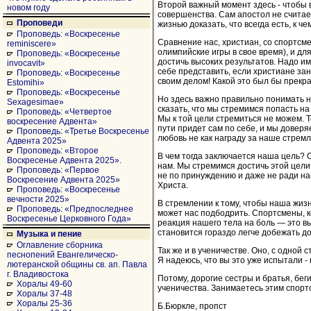
Второй важный момент здесь - чтобы 
новом году
совершенства. Сам апостол не считает
Проповеди
жизнью доказать, что всегда есть, к ч
Проповедь: «Воскресенье
Сравнение нас, христиан, со спортсме
reminiscere»
олимпийские игры в свое время), и д
Проповедь: «Воскресенье
достичь высоких результатов. Надо им
invocavit»
себе представить, если христиане за
Проповедь: «Воскресенье
своим делом! Какой это был бы прекр
Estomihi»
Проповедь: «Воскресенье
Но здесь важно правильно понимать 
Sexagesimae»
сказать, что мы стремимся попасть на
Проповедь: «Четвертое
Мы к той цели стремиться не можем. 
воскресение Адвента»
пути придет сам по себе, и мы доверя
Проповедь: «Третье Воскресенье
любовь не как награду за наше стрем
Адвента 2025»
Проповедь: «Второе
В чем тогда заключается наша цель? О
Воскресенье Адвента 2025».
нам. Мы стремимся достичь этой цели,
Проповедь: «Первое
не по принуждению и даже не ради на
Воскресение Адвента 2025»
Христа.
Проповедь: «Воскресенье
вечности 2025»
В стремлении к тому, чтобы наша жиз
Проповедь: «Предпоследнее
может нас подбодрить. Спортсмены, к
Воскресенье Церковного Года»
реакция нашего тела на боль — это в
становится гораздо легче добежать д
Музыка и пение
Оглавление сборника
Так же и в ученичестве. Оно, с одной
песнопений Евангелическо-
Я надеюсь, что вы это уже испытали - 
лютеранской общины св. ап. Павла
г. Владивостока
Потому, дорогие сестры и братья, бе
Хоралы 49-60
ученичества. Занимаетесь этим спорт
Хоралы 37-48
Хоралы 25-36
Б.Бюркле, пропст